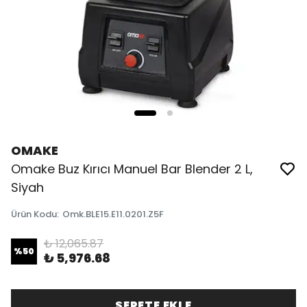
OMAKE
Omake Buz Kırıcı Manuel Bar Blender 2 L,
Siyah
Ürün Kodu
:
Omk.BLE15.E11.0201.Z5F
₺ 12,065.87
%
50
₺ 5,976.68
SEPETE EKLE