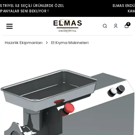
ELMAS ENDÜSTRIYEL ILE SEÇILI ÜRÜNLERDE ÖZEL
KAMPANYALAR SENI BEKLIYOR !
0
Hazırlık Ekipmanları
Et Kıyma Makineleri