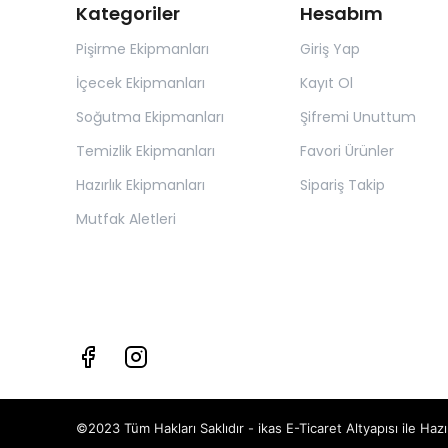
Kategoriler
Hesabım
Pişirme Ekipmanları
Giriş Yap
İçecek Ekipmanları
Kayıt Ol
Soğutma Ekipmanları
Şifremi Unuttum
Temizlik Ekipmanları
Favori Ürünler
Hazırlık Ekipmanları
Sipariş Takip
Mutfak Aletleri
©2023 Tüm Hakları Saklıdır - ikas E-Ticaret
Altyapısı ile Hazı