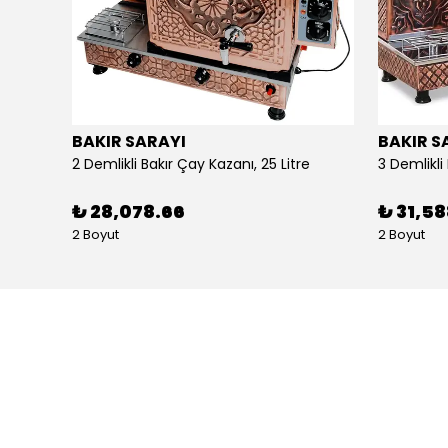
BAKIR SARAYI
BAKIR S
Alpina Dörtlü Ayaklı Ocak Doğalgazlı Ce Belgeli
2 Demlikli Bakır Çay Kazanı, 25 Litre
₺ 28,078.66
₺ 31,5
2 Boyut
2 Boyut