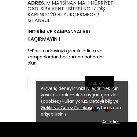
ADRES:
MİMARSİNAN MAH. HÜRRİYET
CAD. SIBA KENT 1 SİTESİ NO:17 DİŞ
KAPI NO : 20 BÜYÜKÇEKMECE /
ISTANBUL
İNDİRİM VE KAMPANYALARI
KAÇIRMAYIN !
E-Posta adresinizi girerek indirim ve
kampanlardan her zaman haberdar
olun.
BİZE KATIL
Alışveriş deneyiminizi iyileştirmek için
yasal düzenlemelere uygun çerezler
(cookies) kullanıyoruz. Detaylı bilgiye
Gizlilik ve Çerez Politikası
sayfamızdan
erişebilirsiniz.
Anladım