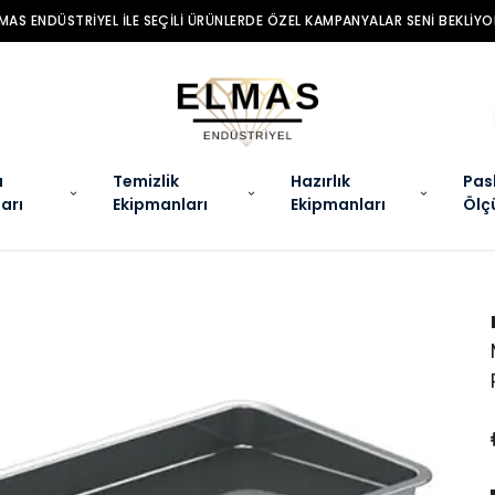
MAS ENDÜSTRIYEL ILE SEÇILI ÜRÜNLERDE ÖZEL KAMPANYALAR SENI BEKLIYO
a
Temizlik
Hazırlık
Pas
arı
Ekipmanları
Ekipmanları
Ölç