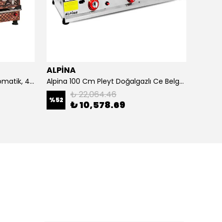
ALPİNA
ALPİ
4 Demlikli Bakır Çay Kazanı Otomatik, 40 Litre
Alpina 100 Cm Pleyt Doğalgazlı Ce Belgeli
Alpina 
₺ 22,064.46
%
52
₺ 10,578.69
₺ 20