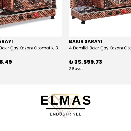
ARAYI
BAKIR SARAYI
3 Demlikli Bakır Çay Kazanı Otomatik, 30 Litre
88.49
₺ 35,599.73
2 Boyut