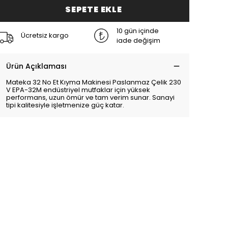
SEPETE EKLE
10 gün içinde
Ücretsiz kargo
iade değişim
Ürün Açıklaması
Mateka 32 No Et Kıyma Makinesi Paslanmaz Çelik 230
V EPA-32M endüstriyel mutfaklar için yüksek
performans, uzun ömür ve tam verim sunar. Sanayi
tipi kalitesiyle işletmenize güç katar.