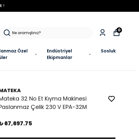
R !
0
lanmaz Özel
Endüstriyel
Sosluk
üler
Ekipmanlar
MATEKA
Mateka 32 No Et Kıyma Makinesi
Paslanmaz Çelik 230 V EPA-32M
₺ 67,697.75