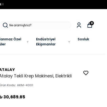
R !
0
lanmaz Özel
Endüstriyel
Sosluk
üler
Ekipmanlar
ATALAY
Atalay Tekli Krep Makinesi, Elektrikli
Ürün Kodu
:
AKM-4001
₺ 30,689.65