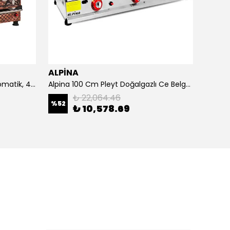
ALPİNA
ALPİ
4 Demlikli Bakır Çay Kazanı Otomatik, 40 Litre
Alpina 100 Cm Pleyt Doğalgazlı Ce Belgeli
Alpina 
₺ 22,064.46
%
52
₺ 10,578.69
₺ 20