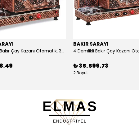
ARAYI
BAKIR SARAYI
3 Demlikli Bakır Çay Kazanı Otomatik, 30 Litre
88.49
₺ 35,599.73
2 Boyut