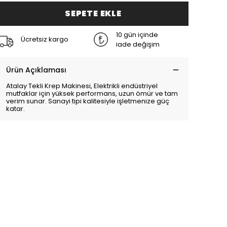
SEPETE EKLE
10 gün içinde
Ücretsiz kargo
iade değişim
Ürün Açıklaması
Atalay Tekli Krep Makinesi, Elektrikli endüstriyel
mutfaklar için yüksek performans, uzun ömür ve tam
verim sunar. Sanayi tipi kalitesiyle işletmenize güç
katar.