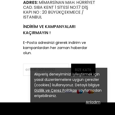
ADRES:
MİMARSİNAN MAH. HÜRRİYET
CAD. SIBA KENT 1 SİTESİ NO:17 DİŞ
KAPI NO : 20 BÜYÜKÇEKMECE /
ISTANBUL
İNDİRİM VE KAMPANYALARI
KAÇIRMAYIN !
E-Posta adresinizi girerek indirim ve
kampanlardan her zaman haberdar
olun.
BİZE KATIL
Alışveriş deneyiminizi iyileştirmek için
yasal düzenlemelere uygun çerezler
(cookies) kullanıyoruz. Detaylı bilgiye
Gizlilik ve Çerez Politikası
sayfamızdan
erişebilirsiniz.
Anladım