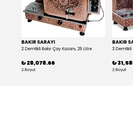
BAKIR SARAYI
BAKIR S
Alpina Dörtlü Ayaklı Ocak Doğalgazlı Ce Belgeli
2 Demlikli Bakır Çay Kazanı, 25 Litre
₺ 28,078.66
₺ 31,5
2 Boyut
2 Boyut