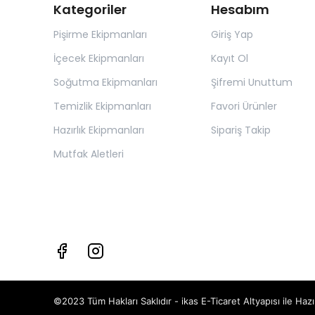
Kategoriler
Hesabım
Pişirme Ekipmanları
Giriş Yap
İçecek Ekipmanları
Kayıt Ol
Soğutma Ekipmanları
Şifremi Unuttum
Temizlik Ekipmanları
Favori Ürünler
Hazırlık Ekipmanları
Sipariş Takip
Mutfak Aletleri
©2023 Tüm Hakları Saklıdır - ikas E-Ticaret
Altyapısı ile Hazı