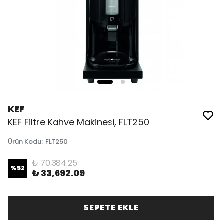
KEF
KEF Filtre Kahve Makinesi, FLT250
Ürün Kodu
:
FLT250
₺ 70,384.25
%
52
₺ 33,692.09
SEPETE EKLE