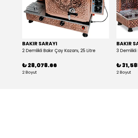
BAKIR SARAYI
BAKIR S
Alpina Dörtlü Ayaklı Ocak Doğalgazlı Ce Belgeli
2 Demlikli Bakır Çay Kazanı, 25 Litre
₺ 28,078.66
₺ 31,5
2 Boyut
2 Boyut