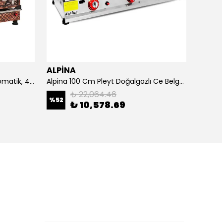
ALPİNA
ALPİ
4 Demlikli Bakır Çay Kazanı Otomatik, 40 Litre
Alpina 100 Cm Pleyt Doğalgazlı Ce Belgeli
Alpina 
₺ 22,064.46
%
52
₺ 10,578.69
₺ 20