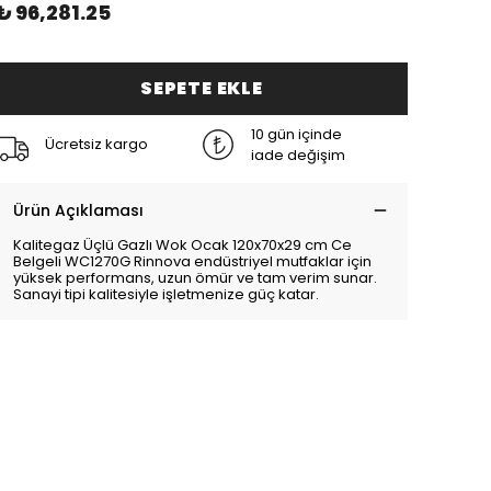
₺ 96,281.25
SEPETE EKLE
10 gün içinde
Ücretsiz kargo
iade değişim
Ürün Açıklaması
Kalitegaz Üçlü Gazlı Wok Ocak 120x70x29 cm Ce
Belgeli WC1270G Rinnova endüstriyel mutfaklar için
yüksek performans, uzun ömür ve tam verim sunar.
Sanayi tipi kalitesiyle işletmenize güç katar.