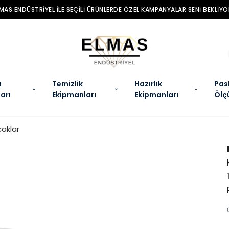
MAS ENDÜSTRIYEL ILE SEÇILI ÜRÜNLERDE ÖZEL KAMPANYALAR SENI BEKLIYO
a
Temizlik
Hazırlık
Pas
arı
Ekipmanları
Ekipmanları
Ölç
aklar