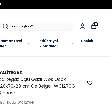
R !
0
lanmaz Özel
Endüstriyel
Sosluk
üler
Ekipmanlar
KALİTEGAZ
Kalitegaz Üçlü Gazlı Wok Ocak
120x70x29 cm Ce Belgeli WC1270G
Rinnova
Ürün Kodu
:
WC1270G