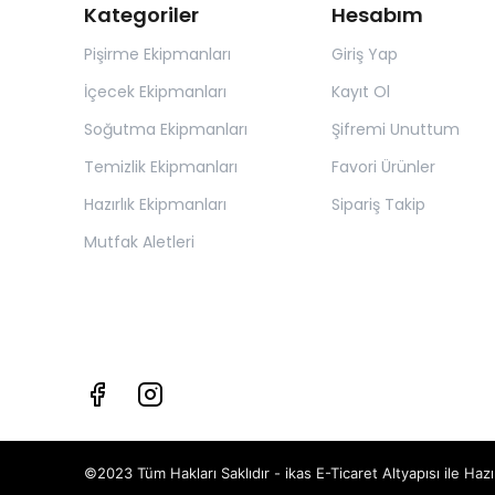
Kategoriler
Hesabım
Pişirme Ekipmanları
Giriş Yap
İçecek Ekipmanları
Kayıt Ol
Soğutma Ekipmanları
Şifremi Unuttum
Temizlik Ekipmanları
Favori Ürünler
Hazırlık Ekipmanları
Sipariş Takip
Mutfak Aletleri
©2023 Tüm Hakları Saklıdır - ikas E-Ticaret
Altyapısı ile Hazı