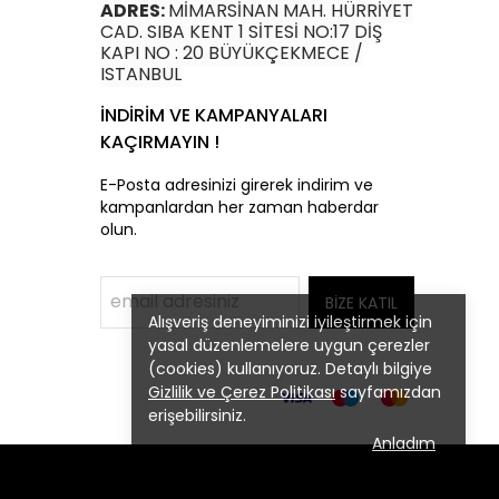
ADRES:
MİMARSİNAN MAH. HÜRRİYET
CAD. SIBA KENT 1 SİTESİ NO:17 DİŞ
KAPI NO : 20 BÜYÜKÇEKMECE /
ISTANBUL
İNDİRİM VE KAMPANYALARI
KAÇIRMAYIN !
E-Posta adresinizi girerek indirim ve
kampanlardan her zaman haberdar
olun.
BİZE KATIL
Alışveriş deneyiminizi iyileştirmek için
yasal düzenlemelere uygun çerezler
(cookies) kullanıyoruz. Detaylı bilgiye
Gizlilik ve Çerez Politikası
sayfamızdan
erişebilirsiniz.
Anladım