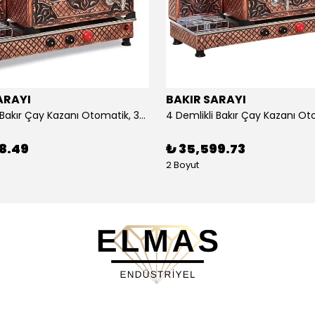
ARAYI
BAKIR SARAYI
3 Demlikli Bakır Çay Kazanı Otomatik, 30 Litre
88.49
₺ 35,599.73
2 Boyut