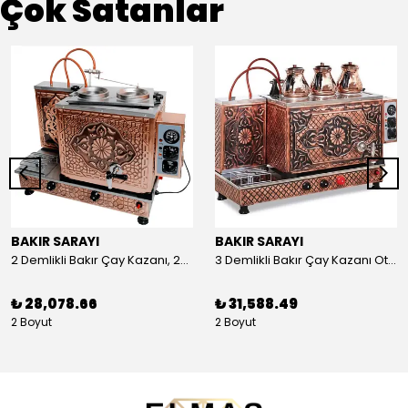
Çok Satanlar
BAKIR SARAYI
BAKIR SARAYI
2 Demlikli Bakır Çay Kazanı, 25 Litre
3 Demlikli Bakır Çay Kazanı Otomatik, 30 Litre
₺ 28,078.66
₺ 31,588.49
2 Boyut
2 Boyut