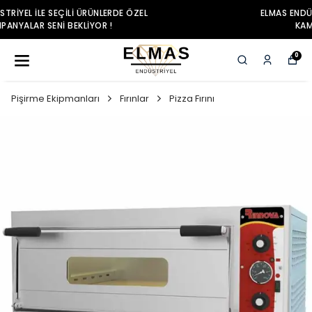
ELMAS ENDÜSTRIYEL ILE SEÇILI ÜRÜNLERDE ÖZEL
KAMPANYALAR SENI BEKLIYOR !
0
Pişirme Ekipmanları
Fırınlar
Pizza Fırını