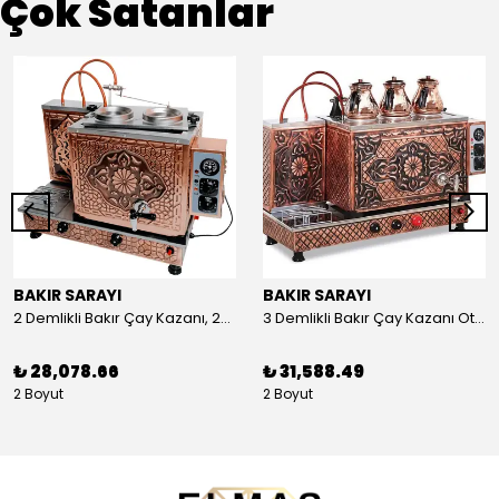
Çok Satanlar
BAKIR SARAYI
BAKIR SARAYI
2 Demlikli Bakır Çay Kazanı, 25 Litre
3 Demlikli Bakır Çay Kazanı Otomatik, 30 Litre
₺ 28,078.66
₺ 31,588.49
2 Boyut
2 Boyut