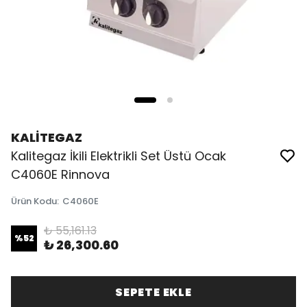
KALİTEGAZ
Kalitegaz İkili Elektrikli Set Üstü Ocak
C4060E Rinnova
Ürün Kodu
:
C4060E
₺ 55,161.13
%
52
₺ 26,300.60
SEPETE EKLE