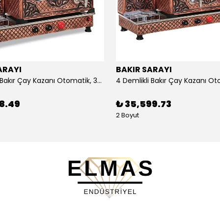
ARAYI
BAKIR SARAYI
3 Demlikli Bakır Çay Kazanı Otomatik, 30 Litre
88.49
₺ 35,599.73
2 Boyut