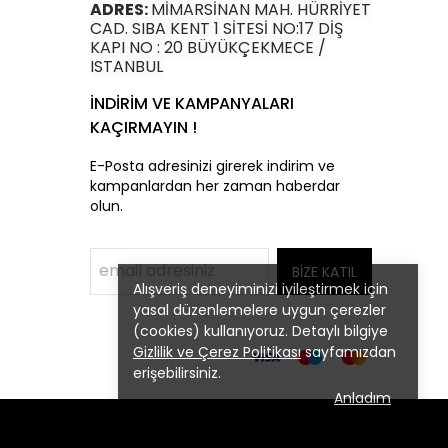
ADRES:
MİMARSİNAN MAH. HÜRRİYET
CAD. SIBA KENT 1 SİTESİ NO:17 DİŞ
KAPI NO : 20 BÜYÜKÇEKMECE /
ISTANBUL
İNDİRİM VE KAMPANYALARI
KAÇIRMAYIN !
E-Posta adresinizi girerek indirim ve
kampanlardan her zaman haberdar
olun.
BİZE KATIL
Alışveriş deneyiminizi iyileştirmek için
yasal düzenlemelere uygun çerezler
(cookies) kullanıyoruz. Detaylı bilgiye
Gizlilik ve Çerez Politikası
sayfamızdan
erişebilirsiniz.
Anladım