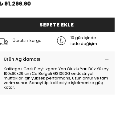
₺ 91,266.60
SEPETE EKLE
10 gün içinde
Ücretsiz kargo
iade değişim
Ürün Açıklaması
Kalitegaz Gazlı Pleyt Izgara Yarı Oluklu Yarı Düz Yüzey
100x60x29 cm Ce Belgeli GS1060G endüstriyel
mutfaklar için yüksek performans, uzun ömür ve tam
verim sunar. Sanayi tipi kalitesiyle işletmenize güç
katar.