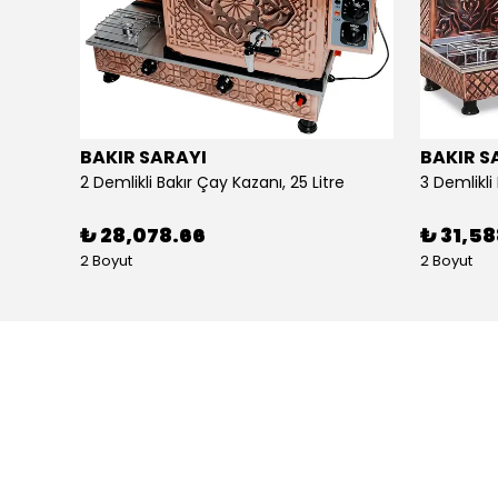
BAKIR SARAYI
BAKIR S
Alpina Dörtlü Ayaklı Ocak Doğalgazlı Ce Belgeli
2 Demlikli Bakır Çay Kazanı, 25 Litre
₺ 28,078.66
₺ 31,5
2 Boyut
2 Boyut