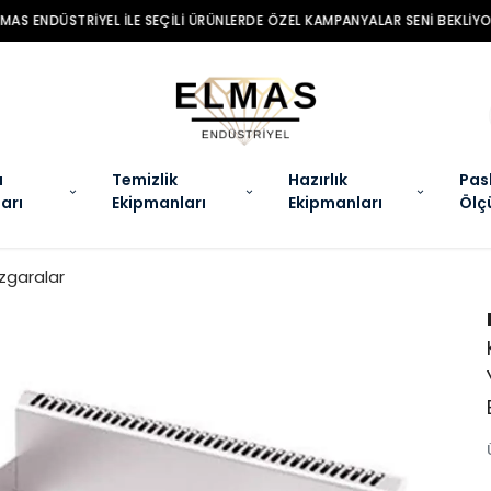
MAS ENDÜSTRIYEL ILE SEÇILI ÜRÜNLERDE ÖZEL KAMPANYALAR SENI BEKLIYO
a
Temizlik
Hazırlık
Pas
arı
Ekipmanları
Ekipmanları
Ölç
Izgaralar