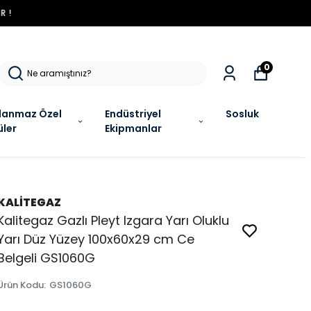
R !
0
lanmaz Özel
Endüstriyel
Sosluk
üler
Ekipmanlar
KALİTEGAZ
Kalitegaz Gazlı Pleyt Izgara Yarı Oluklu
Yarı Düz Yüzey 100x60x29 cm Ce
Belgeli GS1060G
Ürün Kodu
:
GS1060G