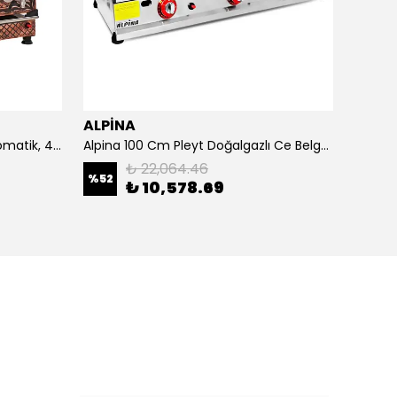
ALPİNA
ALPİ
4 Demlikli Bakır Çay Kazanı Otomatik, 40 Litre
Alpina 100 Cm Pleyt Doğalgazlı Ce Belgeli
Alpina 
₺ 22,064.46
%
52
₺ 10,578.69
₺ 20