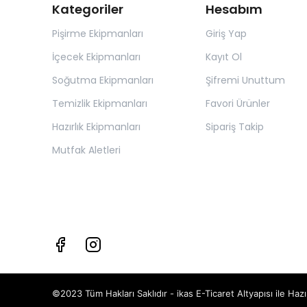
Kategoriler
Hesabım
Pişirme Ekipmanları
Giriş Yap
İçecek Ekipmanları
Kayıt Ol
Soğutma Ekipmanları
Şifremi Unuttum
Temizlik Ekipmanları
Favori Ürünler
Hazırlık Ekipmanları
Sipariş Takip
Mutfak Aletleri
©2023 Tüm Hakları Saklıdır - ikas E-Ticaret
Altyapısı ile Hazı