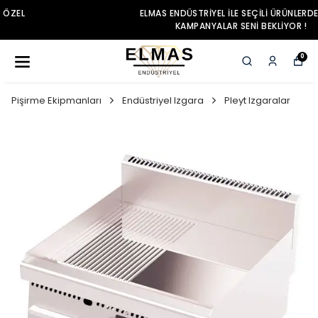
ELMAS ENDÜSTRIYEL ILE SEÇILI ÜRÜNLERDE ÖZEL
KAMPANYALAR SENI BEKLIYOR !
0
Pişirme Ekipmanları
Endüstriyel Izgara
Pleyt Izgaralar