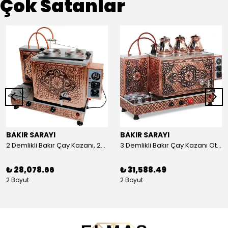
Çok Satanlar
BAKIR SARAYI
BAKIR SARAYI
2 Demlikli Bakır Çay Kazanı, 25 Litre
3 Demlikli Bakır Çay Kazanı Otomatik, 30 Litre
₺ 28,078.66
₺ 31,588.49
2 Boyut
2 Boyut