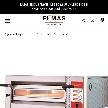
ELMAS ENDÜSTRIYEL ILE SEÇILI ÜRÜNLERDE ÖZEL
KAMPANYALAR SENI BEKLIYOR !
0
Pişirme Ekipmanları
Fırınlar
Pizza Fırını