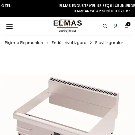
ELMAS ENDÜSTRIYEL ILE SEÇILI ÜRÜNLERDE ÖZEL
KAMPANYALAR SENI BEKLIYOR !
0
Pişirme Ekipmanları
Endüstriyel Izgara
Pleyt Izgaralar