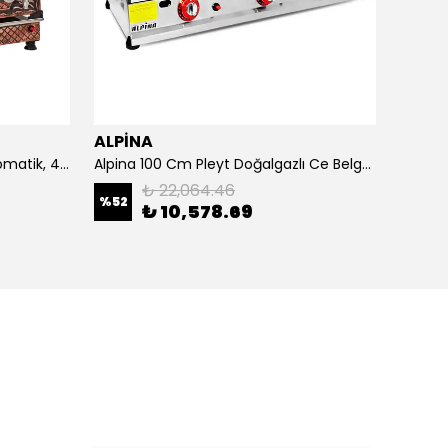
ALPİNA
ALPİ
4 Demlikli Bakır Çay Kazanı Otomatik, 40 Litre
Alpina 100 Cm Pleyt Doğalgazlı Ce Belgeli
Alpina 
₺ 22,064.46
%
52
₺ 10,578.69
₺ 20