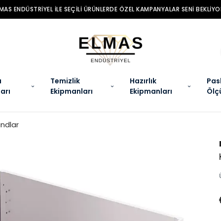
MAS ENDÜSTRIYEL ILE SEÇILI ÜRÜNLERDE ÖZEL KAMPANYALAR SENI BEKLIYO
a
Temizlik
Hazırlık
Pas
arı
Ekipmanları
Ekipmanları
Ölç
andlar