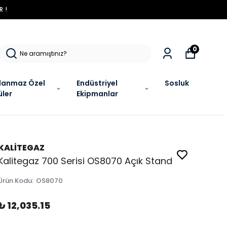
R !
0
lanmaz Özel
Endüstriyel
Sosluk
üler
Ekipmanlar
KALİTEGAZ
Kalitegaz 700 Serisi OS8070 Açık Stand
Ürün Kodu
:
OS8070
₺ 12,035.15