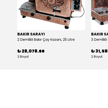
BAKIR SARAYI
BAKIR S
Alpina Dörtlü Ayaklı Ocak Doğalgazlı Ce Belgeli
2 Demlikli Bakır Çay Kazanı, 25 Litre
₺ 28,078.66
₺ 31,5
2 Boyut
2 Boyut