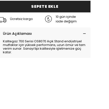
SEPETE EKLE
10 gün içinde
Ücretsiz kargo
iade değişim
Ürün Açıklaması
Kalitegaz 700 Serisi OS8070 Açık Stand endüstriyel
mutfaklar için yüksek performans, uzun ömür ve tam
verim sunar. Sanayi tipi kalitesiyle işletmenize güç
katar.