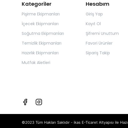
Kategoriler
Hesabım
Pişirme Ekipmanları
Giriş Yap
İçecek Ekipmanları
Kayıt Ol
Soğutma Ekipmanları
Şifremi Unuttum
Temizlik Ekipmanları
Favori Ürünler
Hazırlık Ekipmanları
Sipariş Takip
Mutfak Aletleri
©2023 Tüm Hakları Saklıdır - ikas E-Ticaret
Altyapısı ile Hazı