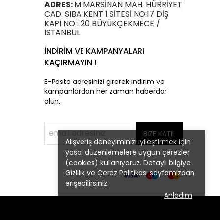
ADRES:
MİMARSİNAN MAH. HÜRRİYET
CAD. SIBA KENT 1 SİTESİ NO:17 DİŞ
KAPI NO : 20 BÜYÜKÇEKMECE /
ISTANBUL
İNDİRİM VE KAMPANYALARI
KAÇIRMAYIN !
E-Posta adresinizi girerek indirim ve
kampanlardan her zaman haberdar
olun.
BİZE KATIL
Alışveriş deneyiminizi iyileştirmek için
yasal düzenlemelere uygun çerezler
(cookies) kullanıyoruz. Detaylı bilgiye
Gizlilik ve Çerez Politikası
sayfamızdan
erişebilirsiniz.
Anladım