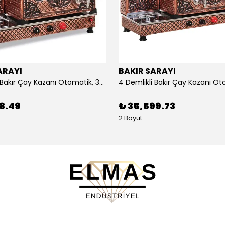
ARAYI
BAKIR SARAYI
3 Demlikli Bakır Çay Kazanı Otomatik, 30 Litre
88.49
₺ 35,599.73
2 Boyut