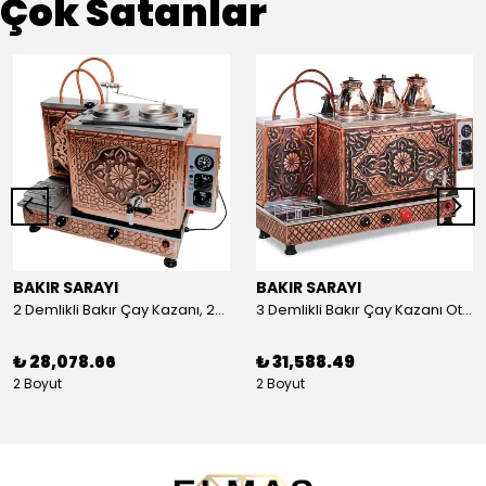
Çok Satanlar
BAKIR SARAYI
BAKIR SARAYI
2 Demlikli Bakır Çay Kazanı, 25 Litre
3 Demlikli Bakır Çay Kazanı Otomatik, 30 Litre
₺ 28,078.66
₺ 31,588.49
2 Boyut
2 Boyut