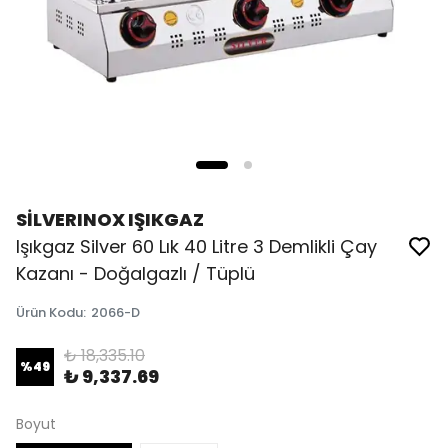
SİLVERINOX IŞIKGAZ
Işıkgaz Silver 60 Lık 40 Litre 3 Demlikli Çay
Kazanı - Doğalgazlı / Tüplü
Ürün Kodu
:
2066-D
₺ 18,335.10
%
49
₺ 9,337.69
Boyut