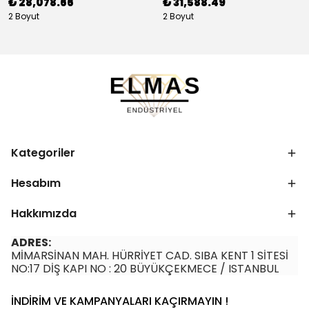
₺ 28,078.66
₺ 31,588.49
2 Boyut
2 Boyut
Kategoriler
Hesabım
Hakkımızda
ADRES:
MİMARSİNAN MAH. HÜRRİYET CAD. SIBA KENT 1 SİTESİ
NO:17 DİŞ KAPI NO : 20 BÜYÜKÇEKMECE / ISTANBUL
İNDİRİM VE KAMPANYALARI KAÇIRMAYIN !