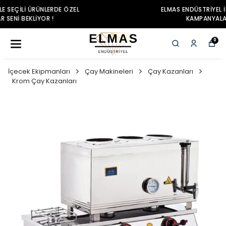
ELMAS ENDÜSTRIYEL ILE SEÇILI ÜRÜNLERDE ÖZEL
KAMPANYALAR SENI BEKLIYOR !
0
İçecek Ekipmanları
Çay Makineleri
Çay Kazanları
Krom Çay Kazanları