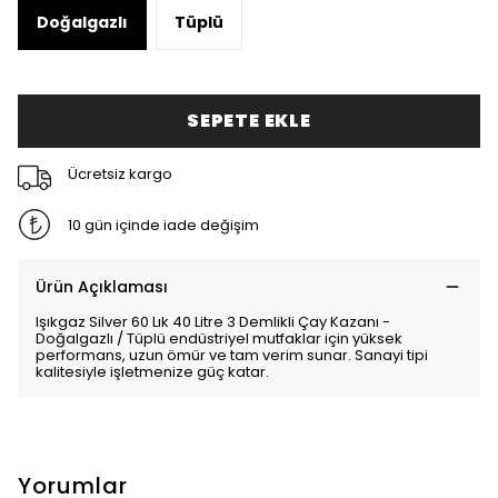
Doğalgazlı
Tüplü
SEPETE EKLE
Ücretsiz kargo
10 gün içinde iade değişim
Ürün Açıklaması
Işıkgaz Silver 60 Lık 40 Litre 3 Demlikli Çay Kazanı -
Doğalgazlı / Tüplü endüstriyel mutfaklar için yüksek
performans, uzun ömür ve tam verim sunar. Sanayi tipi
kalitesiyle işletmenize güç katar.
Yorumlar