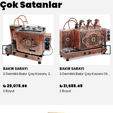
Çok Satanlar
BAKIR SARAYI
BAKIR SARAYI
2 Demlikli Bakır Çay Kazanı, 25 Litre
3 Demlikli Bakır Çay Kazanı Otomatik, 30 Litre
₺ 28,078.66
₺ 31,588.49
2 Boyut
2 Boyut