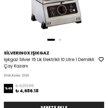
SİLVERINOX IŞIKGAZ
Işıkgaz Silver 15 Lik Elektrikli 10 Litre 1 Demlikli
Çay Kazanı
Ürün Kodu
:
2120
₺ 9,201.88
%
49
₺ 4,686.18
SEPETE EKLE