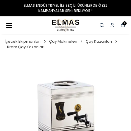
ELMAS ENDÜSTRIYEL ILE SEÇILI ÜRÜNLERDE ÖZEL
KAMPANYALAR SENI BEKLIYOR !
0
İçecek Ekipmanları
Çay Makineleri
Çay Kazanları
Krom Çay Kazanları