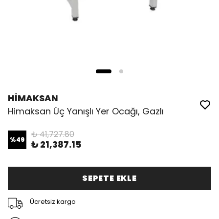
HİMAKSAN
Himaksan Üç Yanışlı Yer Ocağı, Gazlı
₺ 41,727.80
%
49
₺ 21,387.15
SEPETE EKLE
Ücretsiz kargo