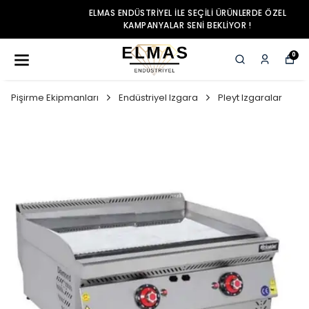
ELMAS ENDÜSTRIYEL ILE SEÇILI ÜRÜNLERDE ÖZEL
KAMPANYALAR SENI BEKLIYOR !
0
Pişirme Ekipmanları
Endüstriyel Izgara
Pleyt Izgaralar