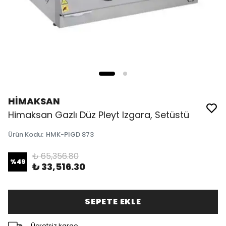
HİMAKSAN
Himaksan Gazlı Düz Pleyt Izgara, Setüstü
Ürün Kodu
:
HMK-PIGD 873
₺ 65,356.80
%
49
₺ 33,516.30
SEPETE EKLE
Ücretsiz kargo