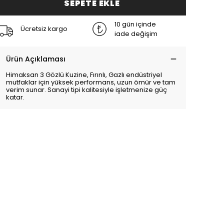
SEPETE EKLE
10 gün içinde
Ücretsiz kargo
iade değişim
Ürün Açıklaması
Himaksan 3 Gözlü Kuzine, Fırınlı, Gazlı endüstriyel
mutfaklar için yüksek performans, uzun ömür ve tam
verim sunar. Sanayi tipi kalitesiyle işletmenize güç
katar.