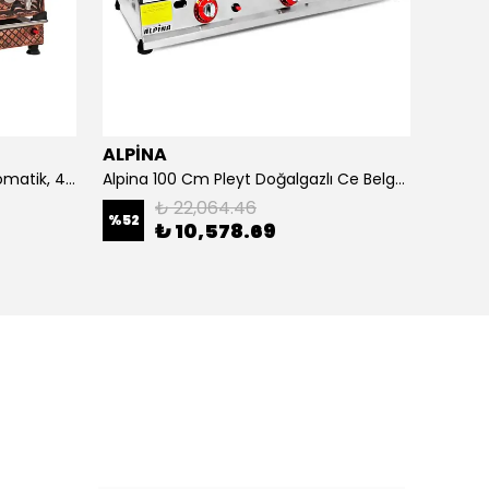
ALPİNA
ALPİ
4 Demlikli Bakır Çay Kazanı Otomatik, 40 Litre
Alpina 100 Cm Pleyt Doğalgazlı Ce Belgeli
Alpina 
₺ 22,064.46
%
52
₺ 10,578.69
₺ 20