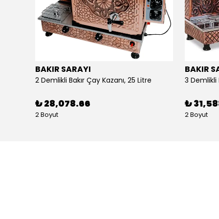
BAKIR SARAYI
BAKIR S
Alpina Dörtlü Ayaklı Ocak Doğalgazlı Ce Belgeli
2 Demlikli Bakır Çay Kazanı, 25 Litre
₺ 28,078.66
₺ 31,5
2 Boyut
2 Boyut