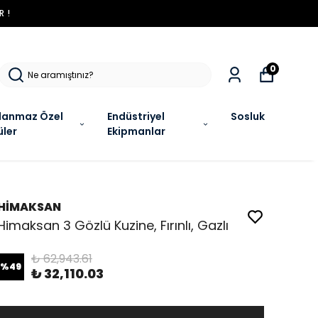
R !
0
lanmaz Özel
Endüstriyel
Sosluk
üler
Ekipmanlar
HİMAKSAN
Himaksan 3 Gözlü Kuzine, Fırınlı, Gazlı
₺ 62,943.61
%
49
₺ 32,110.03