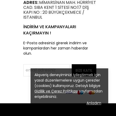
ADRES:
MİMARSİNAN MAH. HÜRRİYET
CAD. SIBA KENT 1 SİTESİ NO:17 DİŞ
KAPI NO : 20 BÜYÜKÇEKMECE /
ISTANBUL
İNDİRİM VE KAMPANYALARI
KAÇIRMAYIN !
E-Posta adresinizi girerek indirim ve
kampanlardan her zaman haberdar
olun.
BİZE KATIL
Alışveriş deneyiminizi iyileştirmek için
yasal düzenlemelere uygun çerezler
(cookies) kullanıyoruz. Detaylı bilgiye
Gizlilik ve Çerez Politikası
sayfamızdan
erişebilirsiniz.
Anladım