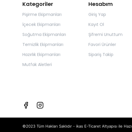
Kategoriler
Hesabım
Pişirme Ekipmanları
Giriş Yap
İçecek Ekipmanları
Kayıt Ol
Soğutma Ekipmanları
Şifremi Unuttum
Temizlik Ekipmanları
Favori Ürünler
Hazırlık Ekipmanları
Sipariş Takip
Mutfak Aletleri
©2023 Tüm Hakları Saklıdır - ikas E-Ticaret
Altyapısı ile Hazı