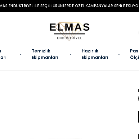
MAS ENDÜSTRIYEL ILE SEÇILI ÜRÜNLERDE ÖZEL KAMPANYALAR SENI BEKLIYO
a
Temizlik
Hazırlık
Pas
arı
Ekipmanları
Ekipmanları
Ölç