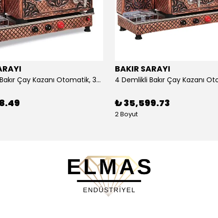
ARAYI
BAKIR SARAYI
3 Demlikli Bakır Çay Kazanı Otomatik, 30 Litre
88.49
₺ 35,599.73
2 Boyut