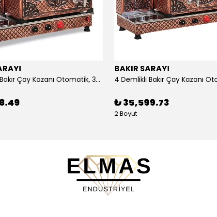
ARAYI
BAKIR SARAYI
3 Demlikli Bakır Çay Kazanı Otomatik, 30 Litre
88.49
₺ 35,599.73
2 Boyut