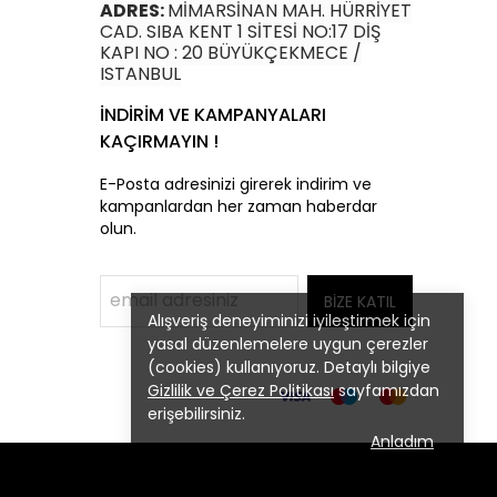
ADRES:
MİMARSİNAN MAH. HÜRRİYET
CAD. SIBA KENT 1 SİTESİ NO:17 DİŞ
KAPI NO : 20 BÜYÜKÇEKMECE /
ISTANBUL
İNDİRİM VE KAMPANYALARI
KAÇIRMAYIN !
E-Posta adresinizi girerek indirim ve
kampanlardan her zaman haberdar
olun.
BİZE KATIL
Alışveriş deneyiminizi iyileştirmek için
yasal düzenlemelere uygun çerezler
(cookies) kullanıyoruz. Detaylı bilgiye
Gizlilik ve Çerez Politikası
sayfamızdan
erişebilirsiniz.
Anladım