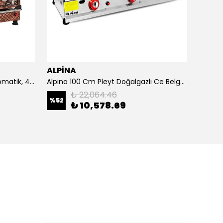
ALPİNA
ALPİ
4 Demlikli Bakır Çay Kazanı Otomatik, 40 Litre
Alpina 100 Cm Pleyt Doğalgazlı Ce Belgeli
Alpina 
₺ 22,064.46
%
52
₺ 10,578.69
₺ 20