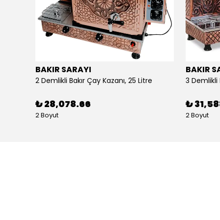
BAKIR SARAYI
BAKIR S
Alpina Dörtlü Ayaklı Ocak Doğalgazlı Ce Belgeli
2 Demlikli Bakır Çay Kazanı, 25 Litre
₺ 28,078.66
₺ 31,5
2 Boyut
2 Boyut