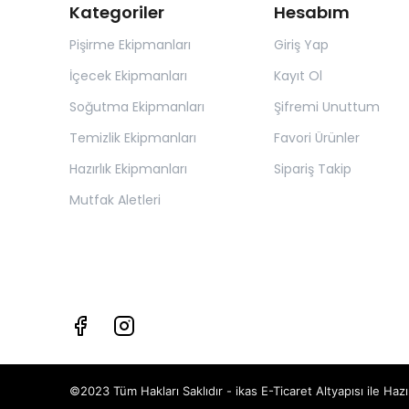
Kategoriler
Hesabım
Pişirme Ekipmanları
Giriş Yap
İçecek Ekipmanları
Kayıt Ol
Soğutma Ekipmanları
Şifremi Unuttum
Temizlik Ekipmanları
Favori Ürünler
Hazırlık Ekipmanları
Sipariş Takip
Mutfak Aletleri
©2023 Tüm Hakları Saklıdır - ikas E-Ticaret
Altyapısı ile Hazı