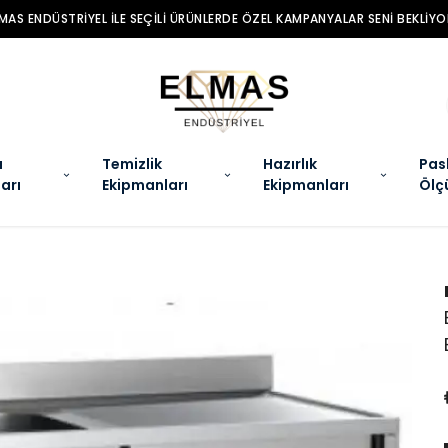
MAS ENDÜSTRIYEL ILE SEÇILI ÜRÜNLERDE ÖZEL KAMPANYALAR SENI BEKLIYO
a
Temizlik
Hazırlık
Pas
arı
Ekipmanları
Ekipmanları
Ölç