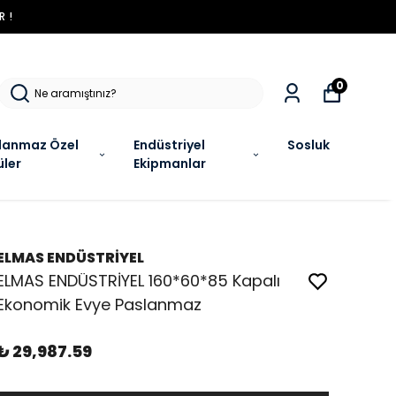
R !
0
lanmaz Özel
Endüstriyel
Sosluk
üler
Ekipmanlar
ELMAS ENDÜSTRİYEL
ELMAS ENDÜSTRİYEL 160*60*85 Kapalı
Ekonomik Evye Paslanmaz
₺ 29,987.59