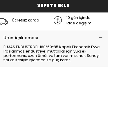
SEPETE EKLE
10 gün içinde
Ücretsiz kargo
iade değişim
Ürün Açıklaması
ELMAS ENDÜSTRİYEL 160*60*85 Kapalı Ekonomik Evye
Paslanmaz endüstriyel mutfaklar için yüksek
performans, uzun ömür ve tam verim sunar. Sanayi
tipi kalitesiyle işletmenize güç katar.