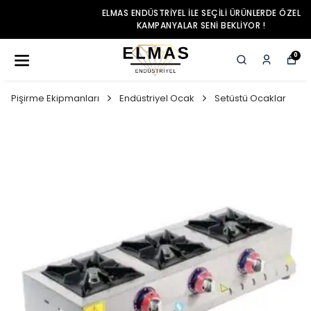
ELMAS ENDÜSTRIYEL ILE SEÇILI ÜRÜNLERDE ÖZEL
KAMPANYALAR SENI BEKLIYOR !
0
Pişirme Ekipmanları
Endüstriyel Ocak
Setüstü Ocaklar