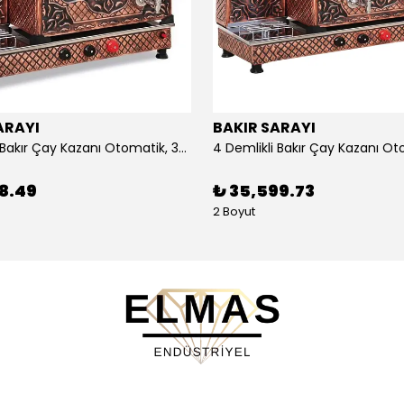
ARAYI
BAKIR SARAYI
3 Demlikli Bakır Çay Kazanı Otomatik, 30 Litre
88.49
₺ 35,599.73
2 Boyut