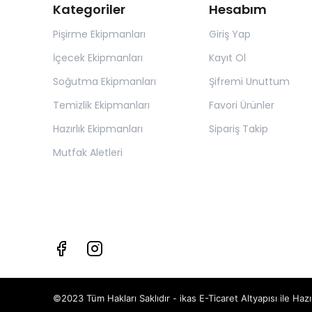
Kategoriler
Hesabım
Pişirme Ekipmanları
Giriş Yap
İçecek Ekipmanları
Kayıt Ol
Soğutma Ekipmanları
Şifremi Unuttum
Temizlik Ekipmanları
Favori Ürünler
Hazırlık Ekipmanları
Sipariş Takip
Mutfak Aletleri
©2023 Tüm Hakları Saklıdır - ikas E-Ticaret
Altyapısı ile Hazı