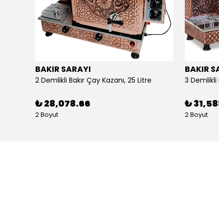
BAKIR SARAYI
BAKIR S
Alpina Dörtlü Ayaklı Ocak Doğalgazlı Ce Belgeli
2 Demlikli Bakır Çay Kazanı, 25 Litre
₺ 28,078.66
₺ 31,5
2 Boyut
2 Boyut