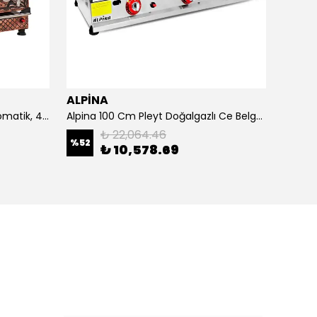
ALPİNA
ALPİ
4 Demlikli Bakır Çay Kazanı Otomatik, 40 Litre
Alpina 100 Cm Pleyt Doğalgazlı Ce Belgeli
Alpina 
₺ 22,064.46
%
52
₺ 10,578.69
₺ 20