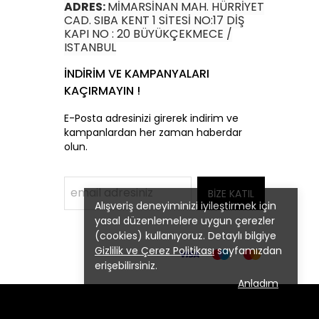
ADRES:
MİMARSİNAN MAH. HÜRRİYET
CAD. SIBA KENT 1 SİTESİ NO:17 DİŞ
KAPI NO : 20 BÜYÜKÇEKMECE /
ISTANBUL
İNDİRİM VE KAMPANYALARI
KAÇIRMAYIN !
E-Posta adresinizi girerek indirim ve
kampanlardan her zaman haberdar
olun.
BİZE KATIL
Alışveriş deneyiminizi iyileştirmek için
yasal düzenlemelere uygun çerezler
(cookies) kullanıyoruz. Detaylı bilgiye
Gizlilik ve Çerez Politikası
sayfamızdan
erişebilirsiniz.
Anladım