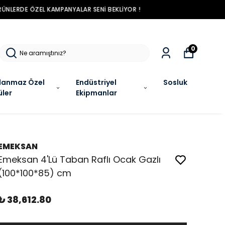
R !
0
lanmaz Özel
Endüstriyel
Sosluk
üler
Ekipmanlar
EMEKSAN
Emeksan 4'Lü Taban Raflı Ocak Gazlı
(100*100*85) cm
₺ 38,612.80