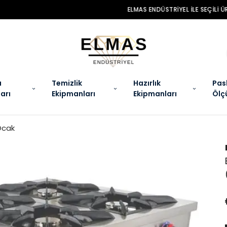
MAS ENDÜSTRIYEL ILE SEÇILI ÜRÜNLERDE ÖZEL KAMPANYALAR SENI BEKLIYO
a
Temizlik
Hazırlık
Pas
arı
Ekipmanları
Ekipmanları
Ölç
Ocak