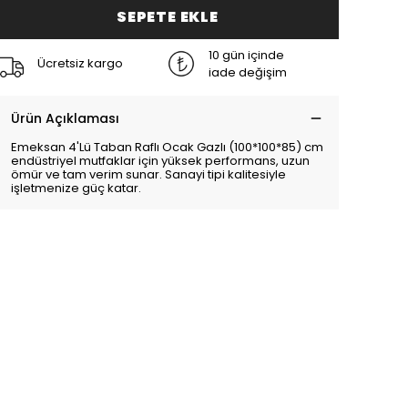
SEPETE EKLE
10 gün içinde
Ücretsiz kargo
iade değişim
Ürün Açıklaması
Emeksan 4'Lü Taban Raflı Ocak Gazlı (100*100*85) cm
endüstriyel mutfaklar için yüksek performans, uzun
ömür ve tam verim sunar. Sanayi tipi kalitesiyle
işletmenize güç katar.