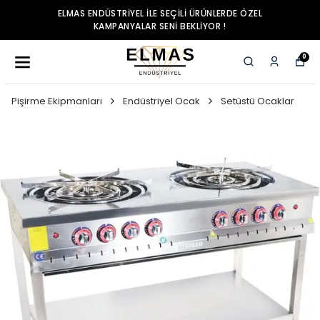
ELMAS ENDÜSTRIYEL ILE SEÇILI ÜRÜNLERDE ÖZEL
KAMPANYALAR SENI BEKLIYOR !
0
Pişirme Ekipmanları
Endüstriyel Ocak
Setüstü Ocaklar