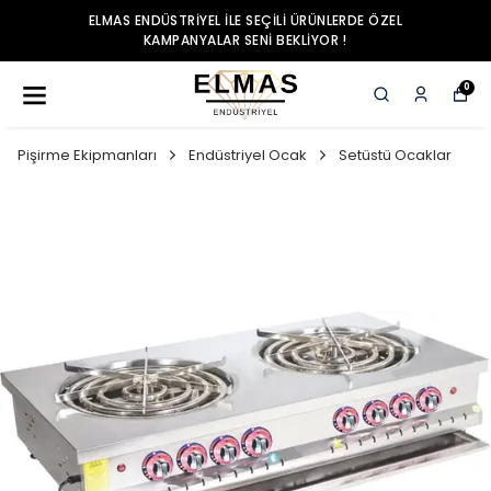
ELMAS ENDÜSTRIYEL ILE SEÇILI ÜRÜNLERDE ÖZEL
KAMPANYALAR SENI BEKLIYOR !
0
Pişirme Ekipmanları
Endüstriyel Ocak
Setüstü Ocaklar