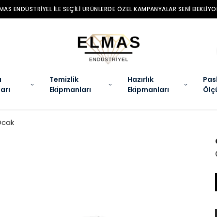
MAS ENDÜSTRIYEL ILE SEÇILI ÜRÜNLERDE ÖZEL KAMPANYALAR SENI BEKLIYO
a
Temizlik
Hazırlık
Pas
arı
Ekipmanları
Ekipmanları
Ölç
Ocak