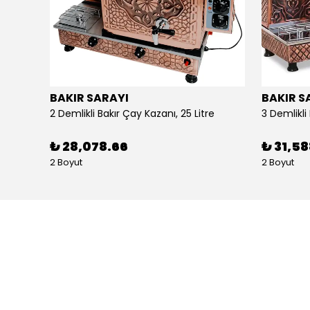
BAKIR SARAYI
BAKIR S
Alpina Dörtlü Ayaklı Ocak Doğalgazlı Ce Belgeli
2 Demlikli Bakır Çay Kazanı, 25 Litre
₺ 28,078.66
₺ 31,5
2 Boyut
2 Boyut