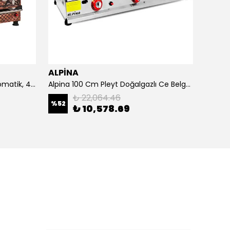
ALPİNA
ALPİ
4 Demlikli Bakır Çay Kazanı Otomatik, 40 Litre
Alpina 100 Cm Pleyt Doğalgazlı Ce Belgeli
Alpina 
₺ 22,064.46
%
52
₺ 10,578.69
₺ 20