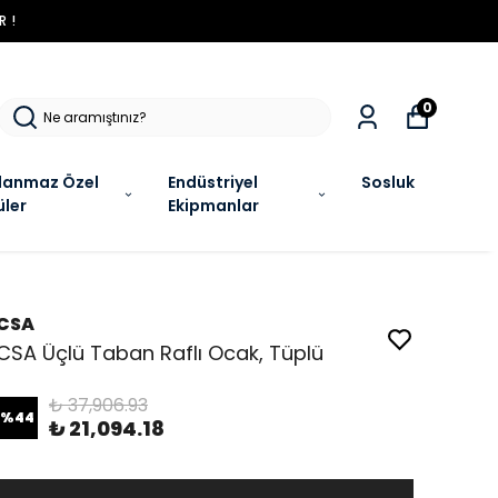
R !
0
lanmaz Özel
Endüstriyel
Sosluk
üler
Ekipmanlar
CSA
CSA Üçlü Taban Raflı Ocak, Tüplü
₺ 37,906.93
%
44
₺ 21,094.18