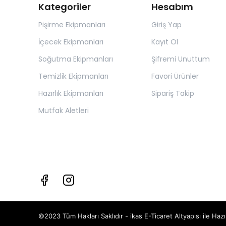
Kategoriler
Hesabım
Pişirme Ekipmanları
Giriş Yap
İçecek Ekipmanları
Kayıt Ol
Soğutma Ekipmanları
Şifremi Unuttum
Temizlik Ekipmanları
Favori Ürünler
Hazırlık Ekipmanları
Sipariş Takip
Mutfak Aletleri
©2023 Tüm Hakları Saklıdır - ikas E-Ticaret
Altyapısı ile Hazı