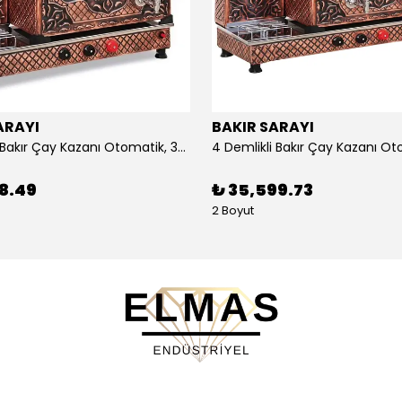
ARAYI
BAKIR SARAYI
3 Demlikli Bakır Çay Kazanı Otomatik, 30 Litre
88.49
₺ 35,599.73
2 Boyut