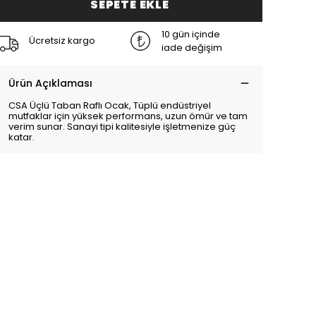
SEPETE EKLE
10 gün içinde
Ücretsiz kargo
iade değişim
Ürün Açıklaması
CSA Üçlü Taban Raflı Ocak, Tüplü endüstriyel
mutfaklar için yüksek performans, uzun ömür ve tam
verim sunar. Sanayi tipi kalitesiyle işletmenize güç
katar.