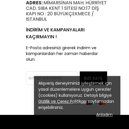
ADRES:
MİMARSİNAN MAH. HÜRRİYET
CAD. SIBA KENT 1 SİTESİ NO:17 DİŞ
KAPI NO : 20 BÜYÜKÇEKMECE /
ISTANBUL
İNDİRİM VE KAMPANYALARI
KAÇIRMAYIN !
E-Posta adresinizi girerek indirim ve
kampanlardan her zaman haberdar
olun.
BİZE KATIL
Alışveriş deneyiminizi iyileştirmek için
yasal düzenlemelere uygun çerezler
(cookies) kullanıyoruz. Detaylı bilgiye
Gizlilik ve Çerez Politikası
sayfamızdan
erişebilirsiniz.
Anladım