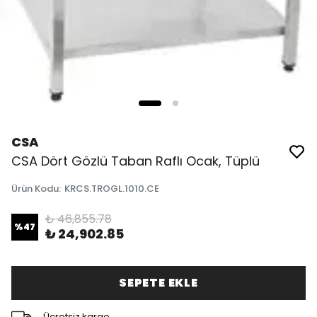
CSA
CSA Dört Gözlü Taban Raflı Ocak, Tüplü
Ürün Kodu
:
KRCS.TROGL.1010.CE
₺ 46,855.78
%
47
₺ 24,902.85
SEPETE EKLE
Ücretsiz kargo