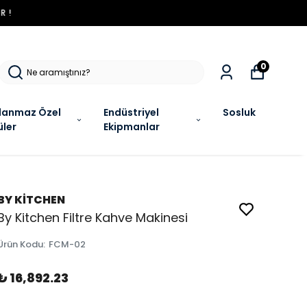
R !
0
lanmaz Özel
Endüstriyel
Sosluk
üler
Ekipmanlar
BY KİTCHEN
By Kitchen Filtre Kahve Makinesi
Ürün Kodu
:
FCM-02
₺ 16,892.23