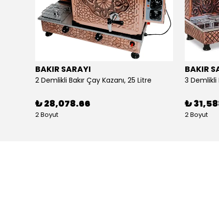
BAKIR SARAYI
BAKIR S
Alpina Dörtlü Ayaklı Ocak Doğalgazlı Ce Belgeli
2 Demlikli Bakır Çay Kazanı, 25 Litre
₺ 28,078.66
₺ 31,5
2 Boyut
2 Boyut