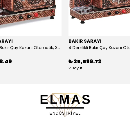
ARAYI
BAKIR SARAYI
3 Demlikli Bakır Çay Kazanı Otomatik, 30 Litre
88.49
₺ 35,599.73
2 Boyut