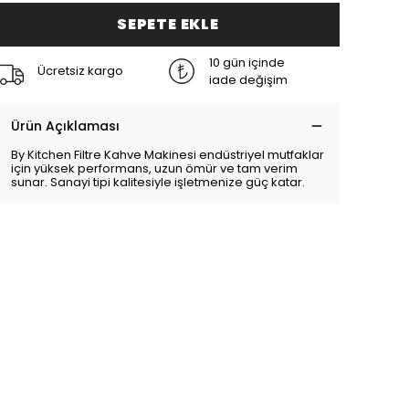
SEPETE EKLE
10 gün içinde
Ücretsiz kargo
iade değişim
Ürün Açıklaması
By Kitchen Filtre Kahve Makinesi endüstriyel mutfaklar
için yüksek performans, uzun ömür ve tam verim
sunar. Sanayi tipi kalitesiyle işletmenize güç katar.