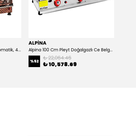
ALPİNA
ALPİ
4 Demlikli Bakır Çay Kazanı Otomatik, 40 Litre
Alpina 100 Cm Pleyt Doğalgazlı Ce Belgeli
Alpina 
₺ 22,064.46
%
52
₺ 10,578.69
₺ 20