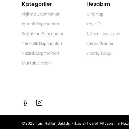
Kategoriler
Hesabım
Pişirme Ekipmanları
Giriş Yap
İçecek Ekipmanları
Kayıt Ol
Soğutma Ekipmanları
Şifremi Unuttum
Temizlik Ekipmanları
Favori Ürünler
Hazırlık Ekipmanları
Sipariş Takip
Mutfak Aletleri
©2023 Tüm Hakları Saklıdır - ikas E-Ticaret
Altyapısı ile Hazı