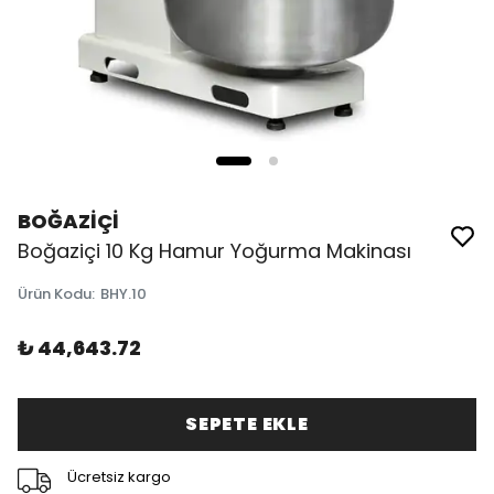
BOĞAZİÇİ
Boğaziçi 10 Kg Hamur Yoğurma Makinası
Ürün Kodu
:
BHY.10
₺ 44,643.72
SEPETE EKLE
Ücretsiz kargo