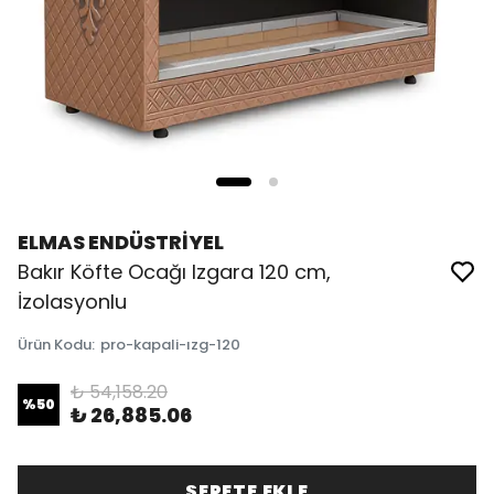
ELMAS ENDÜSTRİYEL
Bakır Köfte Ocağı Izgara 120 cm,
İzolasyonlu
Ürün Kodu
:
pro-kapali-ızg-120
₺ 54,158.20
%
50
₺ 26,885.06
SEPETE EKLE