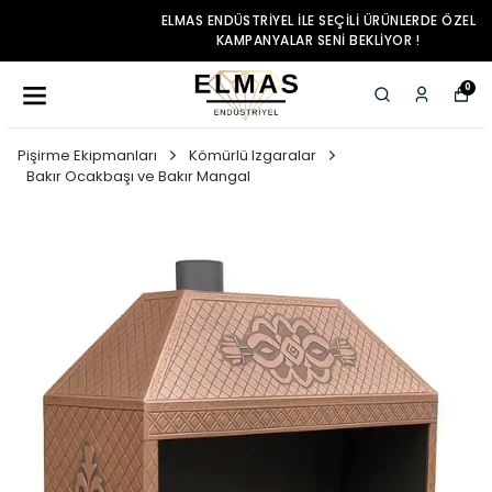
ELMAS ENDÜSTRIYEL ILE SEÇILI ÜRÜNLERDE ÖZEL
KAMPANYALAR SENI BEKLIYOR !
0
Pişirme Ekipmanları
Kömürlü Izgaralar
Bakır Ocakbaşı ve Bakır Mangal