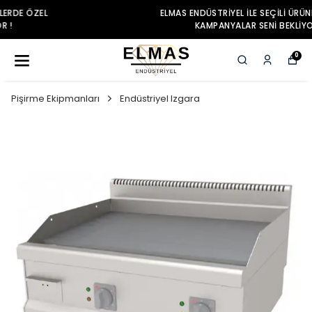
ELMAS ENDÜSTRIYEL ILE SEÇILI ÜRÜNLERDE ÖZEL
KAMPANYALAR SENI BEKLIYOR !
0
Pişirme Ekipmanları
Endüstriyel Izgara