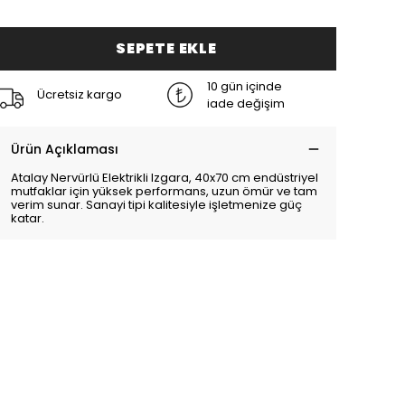
SEPETE EKLE
10 gün içinde
Ücretsiz kargo
iade değişim
Ürün Açıklaması
Atalay Nervürlü Elektrikli Izgara, 40x70 cm endüstriyel
mutfaklar için yüksek performans, uzun ömür ve tam
verim sunar. Sanayi tipi kalitesiyle işletmenize güç
katar.