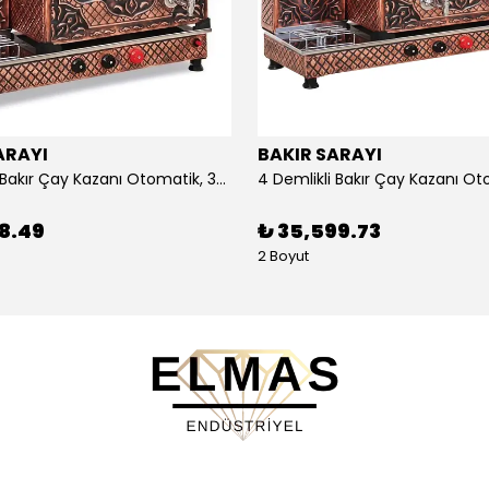
ARAYI
BAKIR SARAYI
3 Demlikli Bakır Çay Kazanı Otomatik, 30 Litre
88.49
₺ 35,599.73
2 Boyut