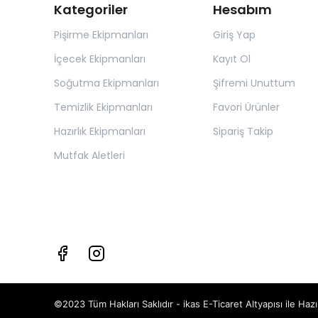
Kategoriler
Hesabım
Pişirme Ekipmanları
Giriş Yap
İçecek Ekipmanları
Kayıt Ol
Soğutma Ekipmanları
Şifremi Unuttum
Temizlik Ekipmanları
Favori Ürünler
Hazırlık Ekipmanları
Sipariş Takip
Mutfak Aletleri
©2023 Tüm Hakları Saklıdır - ikas E-Ticaret
Altyapısı ile Hazı