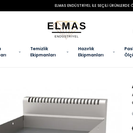
MAS ENDÜSTRIYEL ILE SEÇILI ÜRÜNLERDE ÖZEL KAMPANYALAR SENI BEKLIYO
a
Temizlik
Hazırlık
Pas
arı
Ekipmanları
Ekipmanları
Ölç