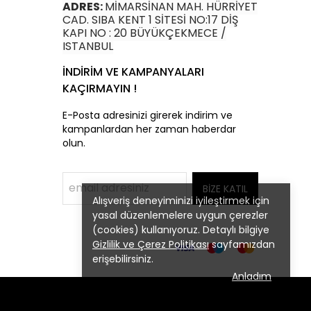
ADRES:
MİMARSİNAN MAH. HÜRRİYET
CAD. SIBA KENT 1 SİTESİ NO:17 DİŞ
KAPI NO : 20 BÜYÜKÇEKMECE /
ISTANBUL
İNDİRİM VE KAMPANYALARI
KAÇIRMAYIN !
E-Posta adresinizi girerek indirim ve
kampanlardan her zaman haberdar
olun.
BİZE KATIL
Alışveriş deneyiminizi iyileştirmek için
yasal düzenlemelere uygun çerezler
(cookies) kullanıyoruz. Detaylı bilgiye
Gizlilik ve Çerez Politikası
sayfamızdan
erişebilirsiniz.
Anladım