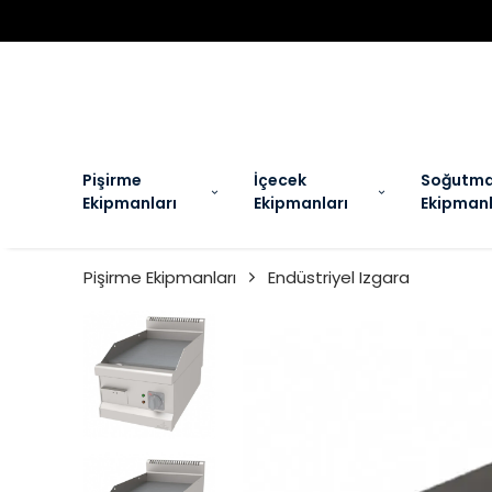
EL
Pişirme
İçecek
Soğutm
Ekipmanları
Ekipmanları
Ekipmanl
Pişirme Ekipmanları
Endüstriyel Izgara