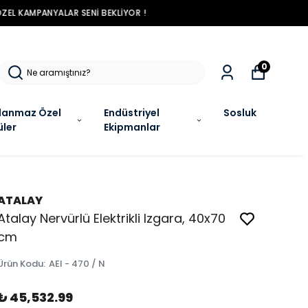
R !
0
lanmaz Özel
Endüstriyel
Sosluk
üler
Ekipmanlar
ATALAY
Atalay Nervürlü Elektrikli Izgara, 40x70
cm
Ürün Kodu
:
AEI - 470 / N
₺ 45,532.99