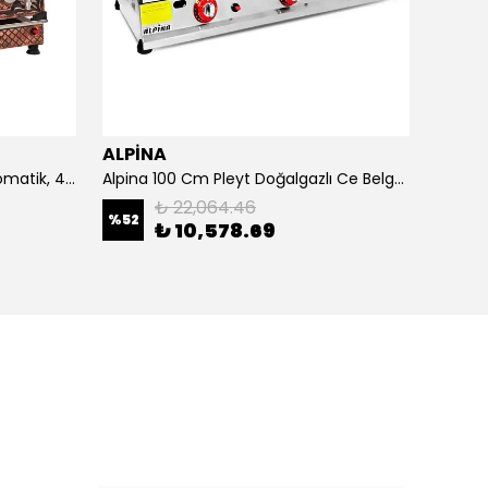
ALPİNA
ALPİ
4 Demlikli Bakır Çay Kazanı Otomatik, 40 Litre
Alpina 100 Cm Pleyt Doğalgazlı Ce Belgeli
Alpina 
₺ 22,064.46
%
52
₺ 10,578.69
₺ 20