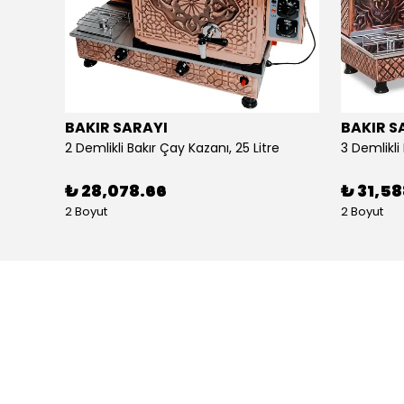
BAKIR SARAYI
BAKIR S
Alpina Dörtlü Ayaklı Ocak Doğalgazlı Ce Belgeli
2 Demlikli Bakır Çay Kazanı, 25 Litre
₺ 28,078.66
₺ 31,5
2 Boyut
2 Boyut