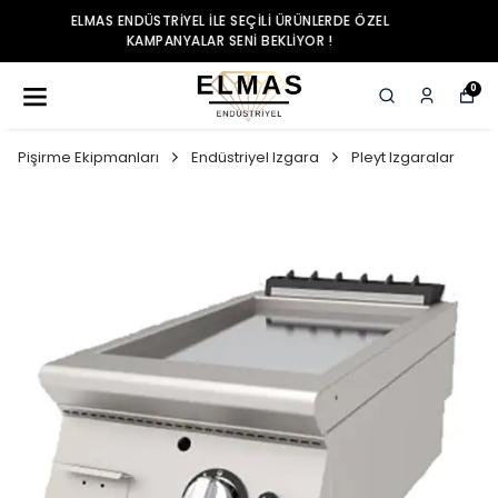
ELMAS ENDÜSTRIYEL ILE SEÇILI ÜRÜNLERDE ÖZEL
KAMPANYALAR SENI BEKLIYOR !
0
Pişirme Ekipmanları
Endüstriyel Izgara
Pleyt Izgaralar