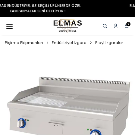
ELMAS ENDÜSTRIYEL ILE SEÇILI ÜRÜNLERDE ÖZEL
KAMPANYALAR SENI BEKLIYOR !
0
Pişirme Ekipmanları
Endüstriyel Izgara
Pleyt Izgaralar