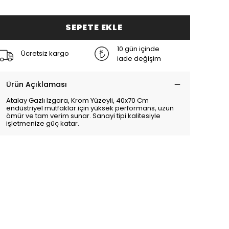
SEPETE EKLE
10 gün içinde
Ücretsiz kargo
iade değişim
Ürün Açıklaması
Atalay Gazlı Izgara, Krom Yüzeyli, 40x70 Cm
endüstriyel mutfaklar için yüksek performans, uzun
ömür ve tam verim sunar. Sanayi tipi kalitesiyle
işletmenize güç katar.