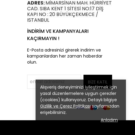
ADRES:
MİMARSİNAN MAH. HÜRRİYET
CAD. SIBA KENT 1 SİTESİ NO:17 DİŞ
KAPI NO : 20 BÜYÜKÇEKMECE /
ISTANBUL
İNDİRİM VE KAMPANYALARI
KAÇIRMAYIN !
E-Posta adresinizi girerek indirim ve
kampanlardan her zaman haberdar
olun.
BİZE KATIL
Alışveriş deneyiminizi iyileştirmek için
yasal düzenlemelere uygun çerezler
(cookies) kullanıyoruz. Detaylı bilgiye
Gizlilik ve Çerez Politikası
sayfamızdan
erişebilirsiniz.
Anladım