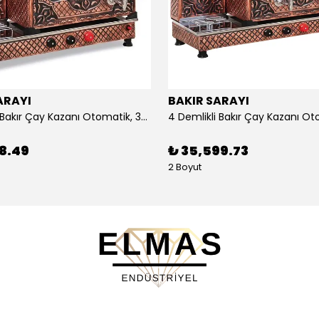
ARAYI
BAKIR SARAYI
3 Demlikli Bakır Çay Kazanı Otomatik, 30 Litre
88.49
₺ 35,599.73
2 Boyut