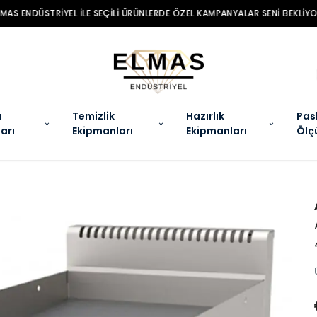
MAS ENDÜSTRIYEL ILE SEÇILI ÜRÜNLERDE ÖZEL KAMPANYALAR SENI BEKLIYO
a
Temizlik
Hazırlık
Pas
arı
Ekipmanları
Ekipmanları
Ölç