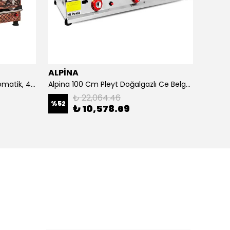
ALPİNA
ALPİ
4 Demlikli Bakır Çay Kazanı Otomatik, 40 Litre
Alpina 100 Cm Pleyt Doğalgazlı Ce Belgeli
Alpina 
₺ 22,064.46
%
52
₺ 10,578.69
₺ 20