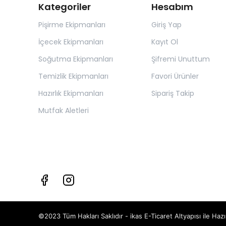
Kategoriler
Hesabım
Pişirme Ekipmanları
Giriş Yap
İçecek Ekipmanları
Kayıt Ol
Soğutma Ekipmanları
Şifremi Unuttum
Temizlik Ekipmanları
Favori Ürünler
Hazırlık Ekipmanları
Sipariş Takip
Mutfak Aletleri
©2023 Tüm Hakları Saklıdır - ikas E-Ticaret
Altyapısı ile Hazı