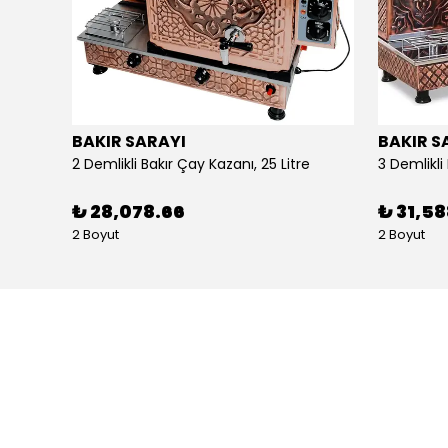
BAKIR SARAYI
BAKIR S
Alpina Dörtlü Ayaklı Ocak Doğalgazlı Ce Belgeli
2 Demlikli Bakır Çay Kazanı, 25 Litre
₺ 28,078.66
₺ 31,5
2 Boyut
2 Boyut