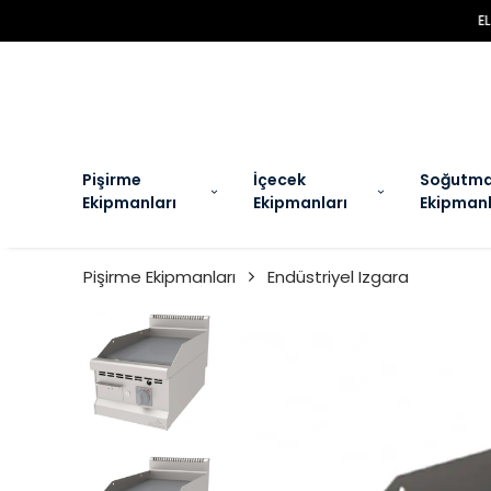
EL
Pişirme
İçecek
Soğutm
Ekipmanları
Ekipmanları
Ekipmanl
Pişirme Ekipmanları
Endüstriyel Izgara