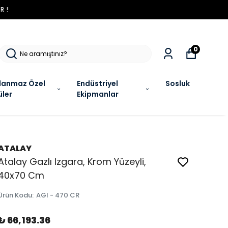
R !
0
lanmaz Özel
Endüstriyel
Sosluk
üler
Ekipmanlar
ATALAY
Atalay Gazlı Izgara, Krom Yüzeyli,
40x70 Cm
Ürün Kodu
:
AGI - 470 CR
₺ 66,193.36