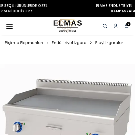
ELMAS ENDÜSTRIYEL ILE SEÇILI ÜRÜNLERDE ÖZEL
KAMPANYALAR SENI BEKLIYOR !
0
Pişirme Ekipmanları
Endüstriyel Izgara
Pleyt Izgaralar