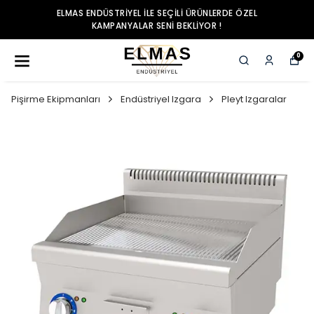
ELMAS ENDÜSTRIYEL ILE SEÇILI ÜRÜNLERDE ÖZEL
KAMPANYALAR SENI BEKLIYOR !
0
Pişirme Ekipmanları
Endüstriyel Izgara
Pleyt Izgaralar