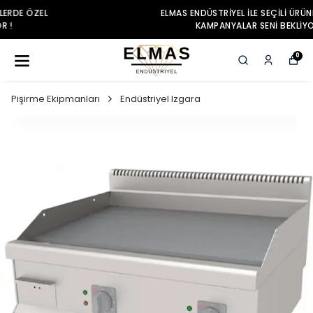
ELMAS ENDÜSTRIYEL ILE SEÇILI ÜRÜNLERDE ÖZEL
KAMPANYALAR SENI BEKLIYOR !
0
Pişirme Ekipmanları
Endüstriyel Izgara