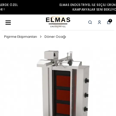
ELMAS ENDÜSTRIYEL ILE SEÇILI ÜRÜNLERDE ÖZEL
KAMPANYALAR SENI BEKLIYOR !
0
Pişirme Ekipmanları
Döner Ocağı