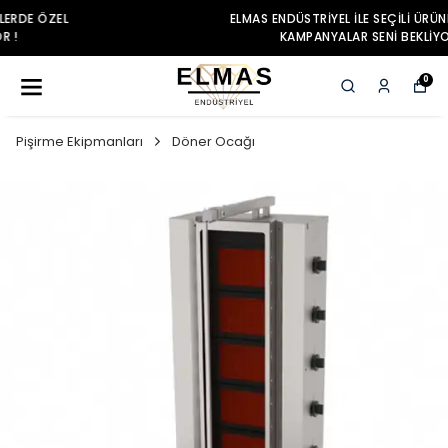
ELMAS ENDÜSTRIYEL ILE SEÇILI ÜRÜNLERDE ÖZEL
KAMPANYALAR SENI BEKLIYOR !
0
Pişirme Ekipmanları
Döner Ocağı