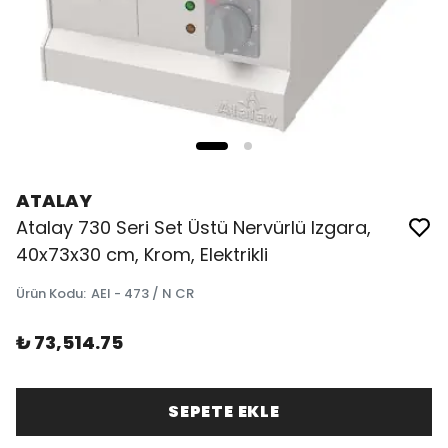
ATALAY
Atalay 730 Seri Set Üstü Nervürlü Izgara,
40x73x30 cm, Krom, Elektrikli
Ürün Kodu
:
AEI - 473 / N CR
₺ 73,514.75
SEPETE EKLE