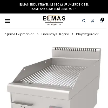
ELMAS ENDÜSTRIYEL ILE SEÇILI ÜRÜNLERDE ÖZEL
KAMPANYALAR SENI BEKLIYOR !
0
Pişirme Ekipmanları
Endüstriyel Izgara
Pleyt Izgaralar