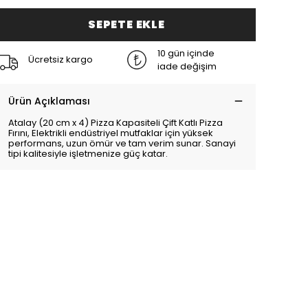
SEPETE EKLE
10 gün içinde
Ücretsiz kargo
iade değişim
Ürün Açıklaması
Atalay (20 cm x 4) Pizza Kapasiteli Çift Katlı Pizza
Fırını, Elektrikli endüstriyel mutfaklar için yüksek
performans, uzun ömür ve tam verim sunar. Sanayi
tipi kalitesiyle işletmenize güç katar.