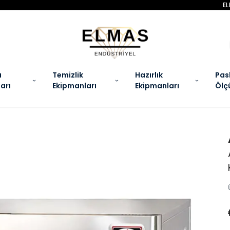
MAS ENDÜSTRIYEL ILE SEÇILI ÜRÜNLERDE ÖZEL KAMPANYALAR SENI BEKLIYO
a
Temizlik
Hazırlık
Pas
arı
Ekipmanları
Ekipmanları
Ölç