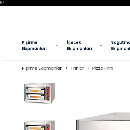
EL
Pişirme
İçecek
Soğutm
Ekipmanları
Ekipmanları
Ekipmanl
Pişirme Ekipmanları
Fırınlar
Pizza Fırını