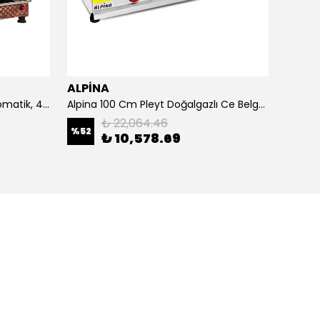
ALPİNA
ALPİ
4 Demlikli Bakır Çay Kazanı Otomatik, 40 Litre
Alpina 100 Cm Pleyt Doğalgazlı Ce Belgeli
Alpina 
₺ 22,064.46
%
52
₺ 10,578.69
₺ 20