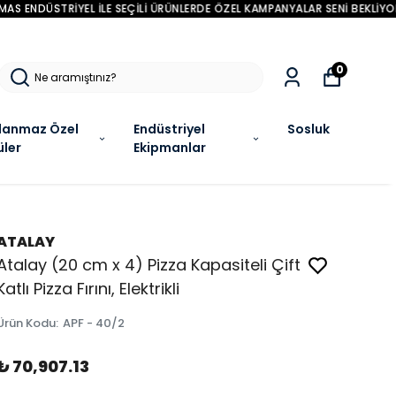
R !
0
lanmaz Özel
Endüstriyel
Sosluk
üler
Ekipmanlar
ATALAY
Atalay (20 cm x 4) Pizza Kapasiteli Çift
Katlı Pizza Fırını, Elektrikli
Ürün Kodu
:
APF - 40/2
₺ 70,907.13