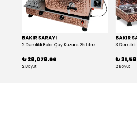
BAKIR SARAYI
BAKIR S
Alpina Dörtlü Ayaklı Ocak Doğalgazlı Ce Belgeli
2 Demlikli Bakır Çay Kazanı, 25 Litre
₺ 28,078.66
₺ 31,5
2 Boyut
2 Boyut