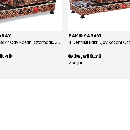
ARAYI
BAKIR SARAYI
3 Demlikli Bakır Çay Kazanı Otomatik, 30 Litre
88.49
₺ 35,599.73
2 Boyut