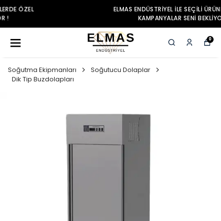
ELMAS ENDÜSTRIYEL ILE SEÇILI ÜRÜNLERDE ÖZEL
KAMPANYALAR SENI BEKLIYOR !
0
Soğutma Ekipmanları
Soğutucu Dolaplar
Dik Tip Buzdolapları