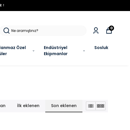
ÜRÜNLERDE ÖZEL KAMPANYALAR SENI BEKLIYOR !
0
lanmaz Özel
Endüstriyel
Sosluk
üler
Ekipmanlar
lan
İlk eklenen
Son eklenen