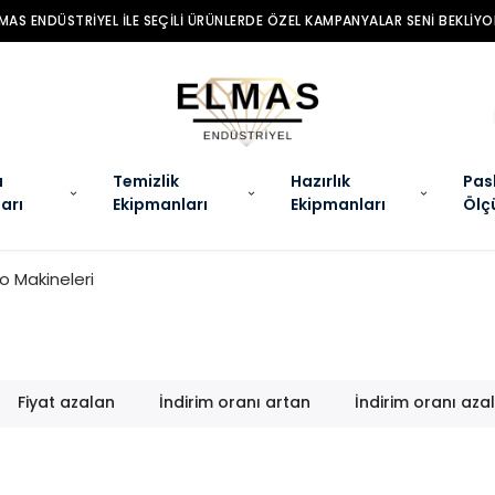
ELMAS ENDÜSTRIYEL ILE SEÇILI 
a
Temizlik
Hazırlık
Pas
arı
Ekipmanları
Ekipmanları
Ölç
o Makineleri
Fiyat azalan
İndirim oranı artan
İndirim oranı aza