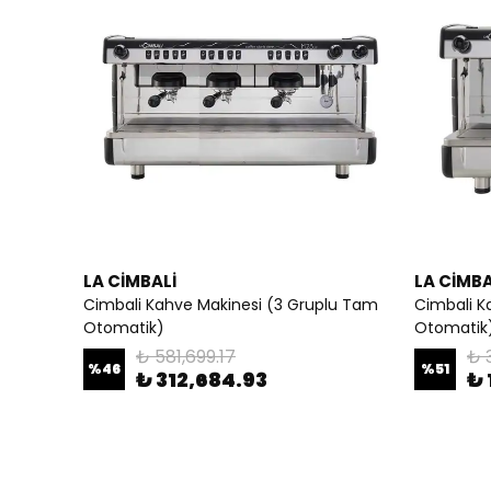
LA CİMBALİ
LA CİMBA
Cimbali Kahve Makinesi (3 Gruplu Tam
Cimbali K
Otomatik)
Otomatik
₺ 581,699.17
₺ 
%
46
%
51
₺ 312,684.93
₺ 