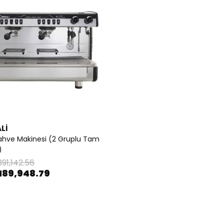
Lİ
ahve Makinesi (2 Gruplu Tam
)
391,142.56
189,948.79