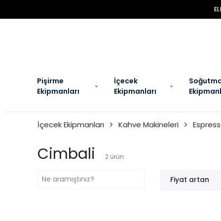
Pişirme
İçecek
Soğutm
Ekipmanları
Ekipmanları
Ekipmanl
İçecek Ekipmanları
Kahve Makineleri
Espress
Cimbali
2
ürün
Fiyat artan