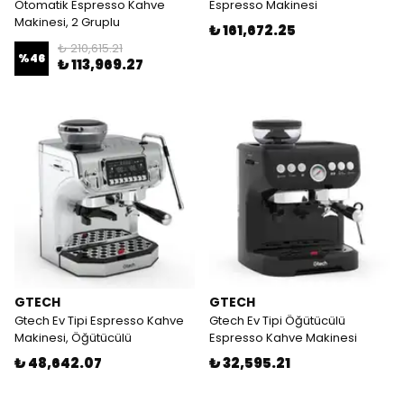
Otomatik Espresso Kahve
Espresso Makinesi
Makinesi, 2 Gruplu
₺ 161,672.25
₺ 210,615.21
%
46
₺ 113,969.27
GTECH
GTECH
Gtech Ev Tipi Espresso Kahve
Gtech Ev Tipi Öğütücülü
Makinesi, Öğütücülü
Espresso Kahve Makinesi
₺ 48,642.07
₺ 32,595.21