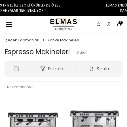
ELMAS ENDÜSTRIYEL ILE SEÇILI ÜRÜNLERDE ÖZEL
KAMPANYALAR SENI BEKLIYOR !
0
İçecek Ekipmanları
Kahve Makineleri
Espresso Makineleri
18
ürün
Filtrele
Sırala