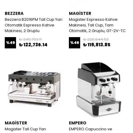
BEZZERA
MAGİSTER
Bezzera B2016PM Tall Cup Yarı
Magister Espresso Kahve
Otomatik Espresso Kahve
Makinesi, Tall Cup, Tam
Makinesi, 2 Gruplu
Otomatik, 2 Gruplu, GT-2V-TC
₺ 240,703.11
₺ 220,644.52
%
49
%
46
₺ 122,736.14
₺ 119,813.85
MAGİSTER
EMPERO
Magister Tall Cup Yarı
EMPERO Capuccino ve