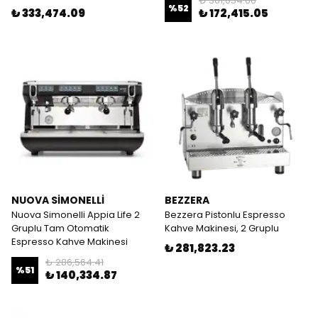
₺ 361,054.66
%
52
₺ 333,474.09
₺ 172,415.05
NUOVA SİMONELLİ
BEZZERA
Nuova Simonelli Appia Life 2
Bezzera Pistonlu Espresso
Gruplu Tam Otomatik
Kahve Makinesi, 2 Gruplu
Espresso Kahve Makinesi
₺ 281,823.23
₺ 286,564.41
%
51
₺ 140,334.87