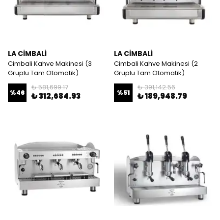
LA CİMBALİ
LA CİMBALİ
Cimbali Kahve Makinesi (3
Cimbali Kahve Makinesi (2
Gruplu Tam Otomatik)
Gruplu Tam Otomatik)
₺ 581,699.17
₺ 391,142.56
%
46
%
51
₺ 312,684.93
₺ 189,948.79