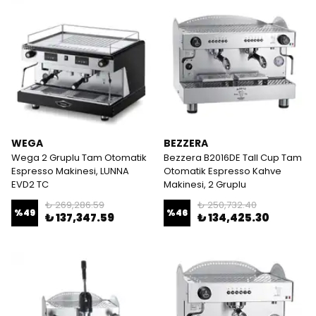
WEGA
BEZZERA
Wega 2 Gruplu Tam Otomatik
Bezzera B2016DE Tall Cup Tam
Espresso Makinesi, LUNNA
Otomatik Espresso Kahve
EVD2 TC
Makinesi, 2 Gruplu
₺ 269,286.59
₺ 250,732.40
%
49
%
46
₺ 137,347.59
₺ 134,425.30