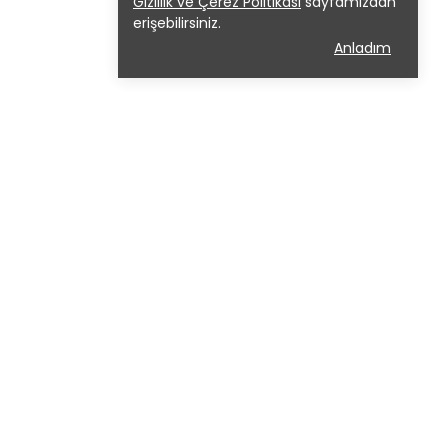
Gizlilik ve Çerez Politikası
sayfamızdan
erişebilirsiniz.
Anladım
ADRES:
MİMARSİNAN MAH. HÜRRİYET
CAD. SIBA KENT 1 SİTESİ NO:17 DİŞ
KAPI NO : 20 BÜYÜKÇEKMECE /