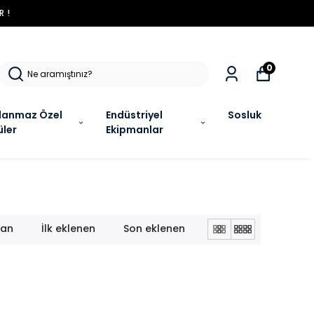
R !
0
lanmaz Özel
Endüstriyel
Sosluk
üler
Ekipmanlar
lan
İlk eklenen
Son eklenen