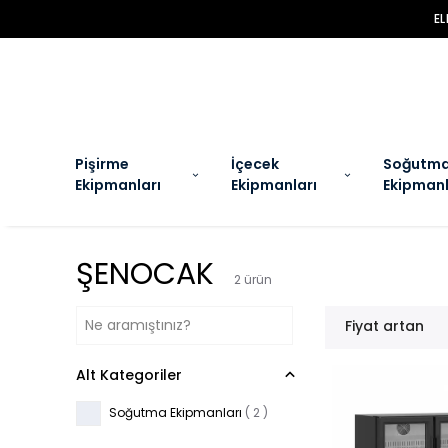
E
Pişirme
İçecek
Soğutm
Ekipmanları
Ekipmanları
Ekipmanl
ŞENOCAK
2
ürün
Fiyat artan
Alt Kategoriler
Soğutma Ekipmanları
(
2
)