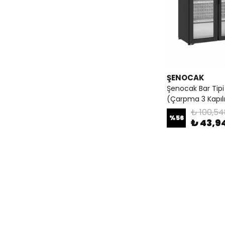
ŞENOCAK
Şenocak Bar Tipi
(Çarpma 3 Kapılı
₺ 100,54
%
56
₺ 43,9