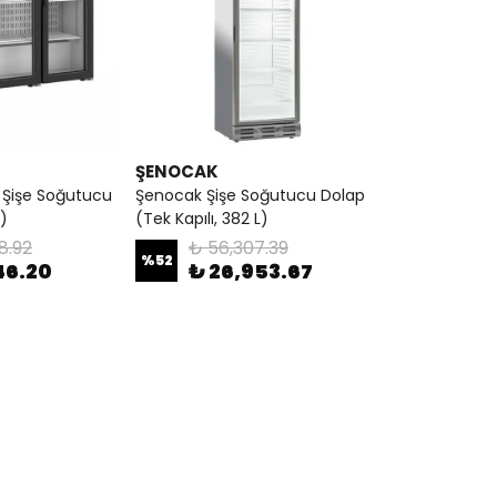
ŞENOCAK
 Şişe Soğutucu
Şenocak Şişe Soğutucu Dolap
)
(Tek Kapılı, 382 L)
8.92
₺ 56,307.39
%
52
46.20
₺ 26,953.67