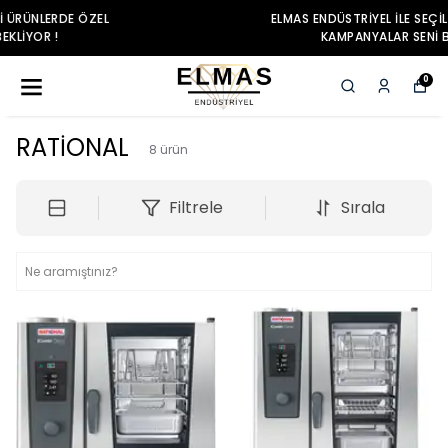
ELMAS ENDÜSTRIYEL ILE SEÇILI ÜRÜNLERDE ÖZEL
KAMPANYALAR SENI BEKLIYOR !
0
RATİONAL
8
ürün
Filtrele
Sırala