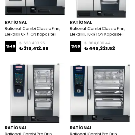
RATİONAL
RATİONAL
Rational iCombi Classic Fırın,
Rational iCombi Classic Fırın,
Elektrikli 6x1/1 GN Kapasiteli
Elektrikli, 10x1/1 GN Kapasiteli
₺ 623,403.25
₺ 884,830.44
%
49
%
50
₺ 316,412.66
₺ 445,321.52
RATİONAL
RATİONAL
Rational iCombi Pro Fırın,
Rational iCombi Pro Fırın,