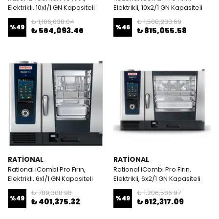
Elektrikli, 10x1/1 GN Kapasiteli
Elektrikli, 10x2/1 GN Kapasiteli
₺ 1,106,038.04
₺ 1,508,233.69
%
49
%
46
₺ 564,093.46
₺ 815,055.58
RATİONAL
RATİONAL
Rational iCombi Pro Fırın,
Rational iCombi Pro Fırın,
Elektrikli, 6x1/1 GN Kapasiteli
Elektrikli, 6x2/1 GN Kapasiteli
₺ 789,308.98
₺ 1,206,586.97
%
49
%
49
₺ 401,375.32
₺ 612,317.09