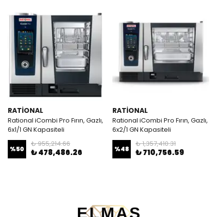
RATİONAL
RATİONAL
Rational iCombi Pro Fırın, Gazlı,
Rational iCombi Pro Fırın, Gazlı,
6x1/1 GN Kapasiteli
6x2/1 GN Kapasiteli
₺ 955,214.66
₺ 1,357,410.31
%
50
%
48
₺ 478,486.26
₺ 710,756.59