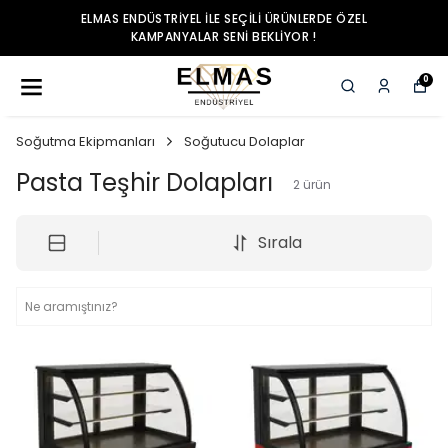
ELMAS ENDÜSTRIYEL ILE SEÇILI ÜRÜNLERDE ÖZEL
KAMPANYALAR SENI BEKLIYOR !
0
Soğutma Ekipmanları
Soğutucu Dolaplar
Pasta Teşhir Dolapları
2
ürün
Sırala