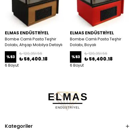
ELMAS ENDÜSTRİYEL
ELMAS ENDÜSTRİYEL
Bombe Camlı Pasta Teşhir
Bombe Camlı Pasta Teşhir
Dolabı, Ahşap Mobilya Detaylı
Dolabı, Boyalı
₺ 120,351.56
₺ 120,351.56
%
53
%
53
₺ 56,400.18
₺ 56,400.18
6 Boyut
6 Boyut
Kategoriler