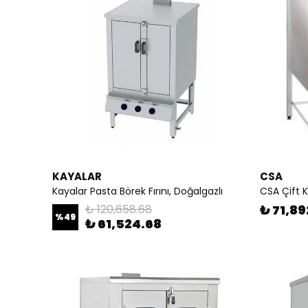
KAYALAR
CSA
Kayalar Pasta Börek Fırını, Doğalgazlı
CSA Çift Ka
₺ 120,658.68
₺ 71,89
%
49
₺ 61,524.68