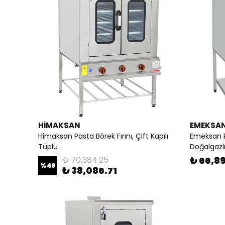
HİMAKSAN
EMEKSA
Himaksan Pasta Börek Fırını, Çift Kapılı
Emeksan Pa
Tüplü
Doğalgazlı
₺ 70,384.25
₺ 66,8
%
46
₺ 38,086.71