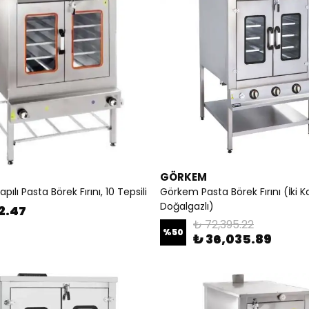
GÖRKEM
pılı Pasta Börek Fırını, 10 Tepsili
Görkem Pasta Börek Fırını (İki Ka
Doğalgazlı)
2.47
₺ 72,395.22
%
50
₺ 36,035.89