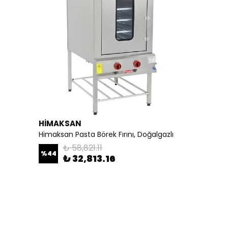
HİMAKSAN
Himaksan Pasta Börek Fırını, Doğalgazlı
₺ 58,821.11
%
44
₺ 32,813.16