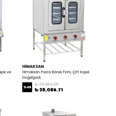
HİMAKSAN
pılı ve
Himaksan Pasta Börek Fırını, Çift Kapılı
Doğalgazlı
₺ 70,384.25
%
46
₺ 38,086.71