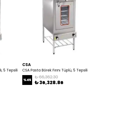
CSA
, 5 Tepsili
CSA Pasta Börek Fırını Tüplü, 5 Tepsili
₺ 66,362.30
%
45
₺ 36,328.86