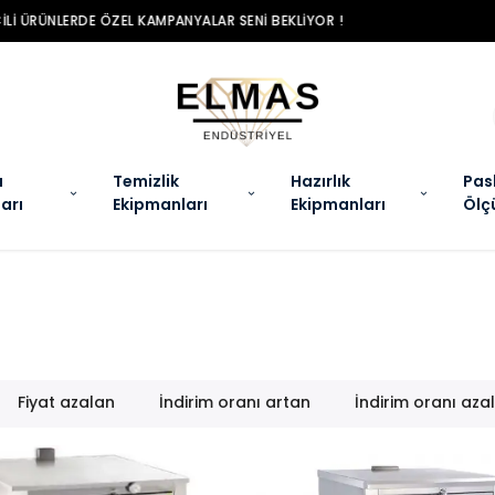
MAS ENDÜSTRIYEL ILE SEÇILI ÜRÜNLERDE ÖZEL KAMPANYALAR SENI BEKLIYO
a
Temizlik
Hazırlık
Pas
arı
Ekipmanları
Ekipmanları
Ölç
Fiyat azalan
İndirim oranı artan
İndirim oranı aza