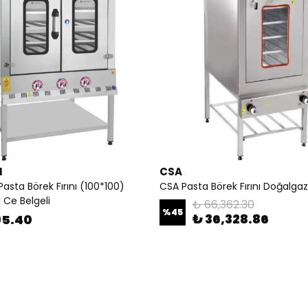
N
CSA
sta Börek Fırını (100*100)
CSA Pasta Börek Fırını Doğalgazlı
 Ce Belgeli
₺ 66,362.30
%
45
₺ 36,328.86
95.40