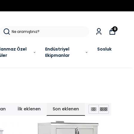
R !
0
lanmaz Özel
Endüstriyel
Sosluk
üler
Ekipmanlar
lan
İlk eklenen
Son eklenen