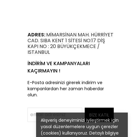
ADRES:
MİMARSİNAN MAH. HÜRRİYET
CAD. SIBA KENT 1 SİTESİ NO:17 DİŞ
KAPI NO : 20 BÜYÜKÇEKMECE /
ISTANBUL
İNDİRİM VE KAMPANYALARI
KAÇIRMAYIN !
E-Posta adresinizi girerek indirim ve
kampanlardan her zaman haberdar
olun.
BİZE KATIL
Alışveriş deneyiminizi iyileştirmek için
yasal düzenlemelere uygun çerezler
(cookies) kullanıyoruz. Detaylı bilgiye