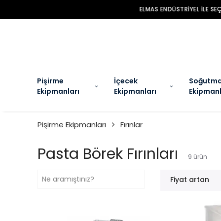
EL
Pişirme
İçecek
Soğutm
Ekipmanları
Ekipmanları
Ekipmanl
Pişirme Ekipmanları
Fırınlar
Pasta Börek Fırınları
9
ürün
Fiyat artan