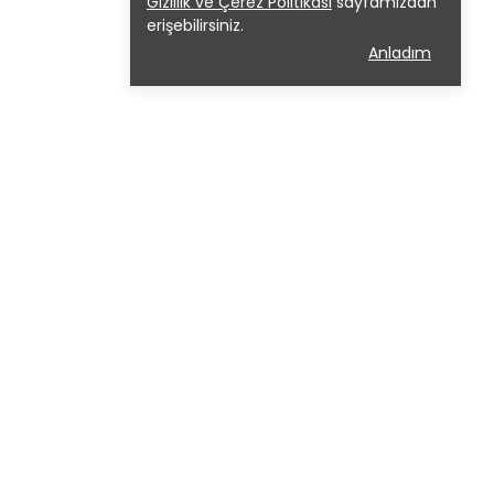
Gizlilik ve Çerez Politikası
sayfamızdan
erişebilirsiniz.
Anladım
ADRES:
MİMARSİNAN MAH. HÜRRİYET
CAD. SIBA KENT 1 SİTESİ NO:17 DİŞ
KAPI NO : 20 BÜYÜKÇEKMECE /