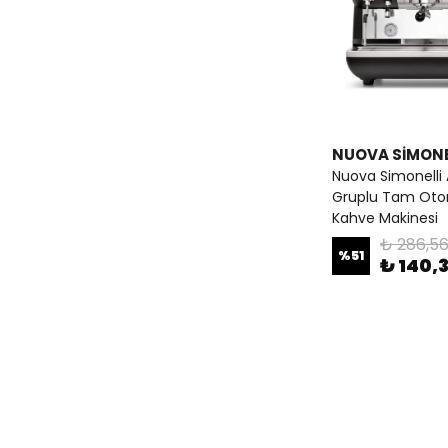
NUOVA SİMONE
Nuova Simonelli 
Gruplu Tam Oto
Kahve Makinesi
₺ 286,56
%
51
₺ 140,