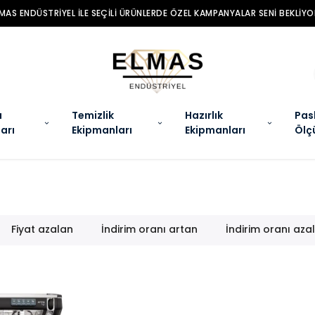
ELMAS ENDÜSTRIYEL ILE SEÇILI ÜRÜNLERDE ÖZEL KAMPANYALAR SE
a
Temizlik
Hazırlık
Pas
arı
Ekipmanları
Ekipmanları
Ölç
Fiyat azalan
İndirim oranı artan
İndirim oranı aza