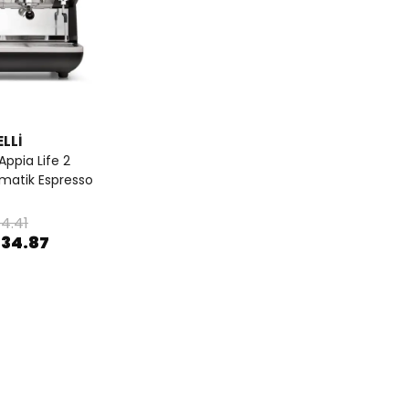
LLİ
Appia Life 2
matik Espresso
4.41
334.87