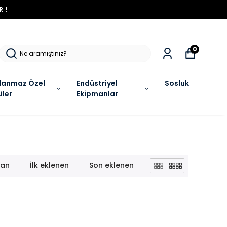
NI BEKLIYOR !
0
lanmaz Özel
Endüstriyel
Sosluk
üler
Ekipmanlar
lan
İlk eklenen
Son eklenen