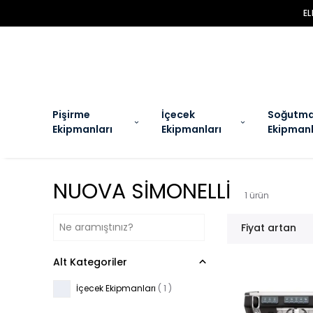
Pişirme
İçecek
Soğutm
Ekipmanları
Ekipmanları
Ekipmanl
NUOVA SİMONELLİ
1
ürün
Fiyat artan
Alt Kategoriler
İçecek Ekipmanları
(
1
)